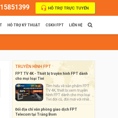
15851399
HỖ TRỢ TRỰC TUYẾN
T
HỖ TRỢ KỸ THUẬT
CSKH FPT
LIÊN HỆ
PT Indoor
Thanh toán cước
FPT Outdoor
Địa chỉ VPGD
TRUYỀN HÌNH FPT
FPT TV 4K - Thiết bị truyền hình FPT dành
cho mọi loại Tivi
Tìm hiểu về sản phẩm FPT
TV 4K, thiết bị xem truyền
hình FPT dành cho mọi loại
Tivi đời cũ, đời mới với nhiều
ứng dụng đặc sắc, số lượng
kênh truyền hình lên tới hơn
Đổi địa chỉ văn phòng giao dịch FPT
200 kênh
Telecom tại Trảng Bom