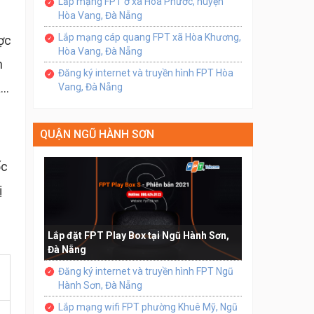
Lắp mạng FPT ở xã Hòa Phước, huyện
Hòa Vang, Đà Nẵng
Lắp mạng cáp quang FPT xã Hòa Khương,
ợc
Hòa Vang, Đà Nẵng
n
Đăng ký internet và truyền hình FPT Hòa
..
Vang, Đà Nẵng
QUẬN NGŨ HÀNH SƠN
ốc
ị
Lắp đặt FPT Play Box tại Ngũ Hành Sơn,
Đà Nẵng
Đăng ký internet và truyền hình FPT Ngũ
Hành Sơn, Đà Nẵng
Lắp mạng wifi FPT phường Khuê Mỹ, Ngũ