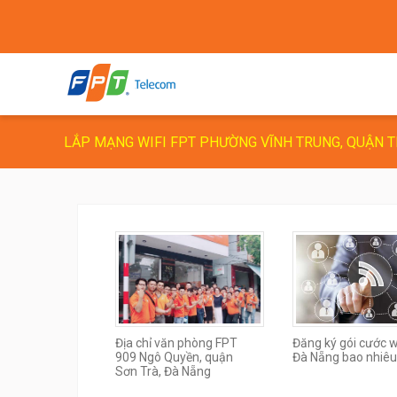
LẮP MẠNG WIFI FPT PHƯỜNG VĨNH TRUNG, QUẬN 
Địa chỉ văn phòng FPT
Đăng ký gói cước wi
909 Ngô Quyền, quận
Đà Nẵng bao nhiêu
Sơn Trà, Đà Nẵng