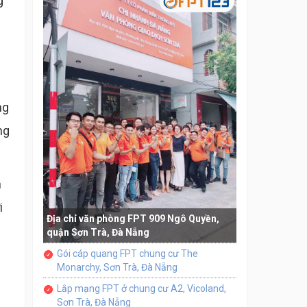
g
ng
ng
h
i
Địa chỉ văn phòng FPT 909 Ngô Quyền,
quận Sơn Trà, Đà Nẵng
Gói cáp quang FPT chung cư The
Monarchy, Sơn Trà, Đà Nẵng
Lắp mạng FPT ở chung cư A2, Vicoland,
Sơn Trà, Đà Nẵng