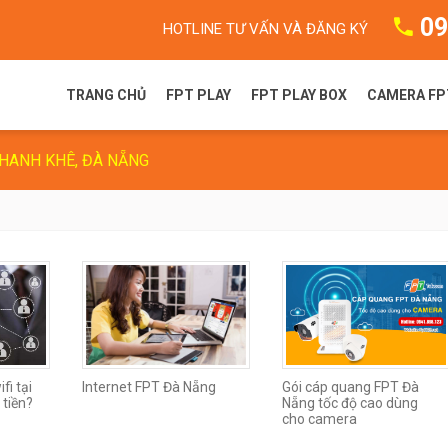
09
HOTLINE TƯ VẤN VÀ ĐĂNG KÝ
TRANG CHỦ
FPT PLAY
FPT PLAY BOX
CAMERA FP
THANH KHÊ, ĐÀ NẴNG
FPT Play là gì?
FPT Play Box S
Camera F
Gói dịch vụ FPT Play
FPT Play Box+ T550
Camera 
Truyền hình FPT
FPT Play Box+ S550
FPT Play Box+ S400
fi tại
Internet FPT Đà Nẵng
Gói cáp quang FPT Đà
 tiền?
Nẵng tốc độ cao dùng
cho camera