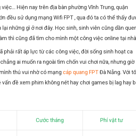
g việc... Hiện nay trên địa bàn phường Vĩnh Trung, quận
lớn đều sử dụng mạng Wifi FPT , qua đó ta có thể thấy đư
ại những gì ở nơi đây. Học sinh, sinh viên cũng dần que
làm thì cũng đã tìm cho mình một công việc online tại nhà.
ã phải rất áp lực từ các công việc, đời sống sinh hoạt ca
 chẳng ai muốn ra ngoài tìm chốn vui chơi nữa, nhưng giờ
 mình thú vui nhờ có mạng
cáp quang FPT
Đà Nẵng. Với t
ề vấn đề xem phim không nét hay chơi games bị lag hay b
Cước tháng
Phí vật tư