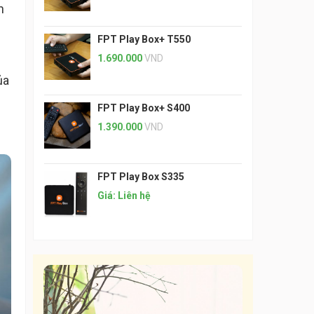
h
FPT Play Box+ T550
1.690.000
VND
ủa
FPT Play Box+ S400
1.390.000
VND
FPT Play Box S335
Giá: Liên hệ