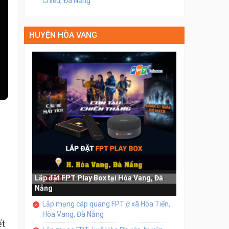
Chiểu, Đà Nẵng
HUYỆN HÒA VANG
i
Lắp đặt FPT Play Box tại Hòa Vang, Đà
Nẵng
Lắp mạng cáp quang FPT ở xã Hòa Tiến,
Hòa Vang, Đà Nẵng
ết