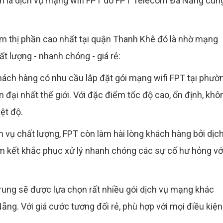
vẫn là dịch vụ mạng wifi FPT do FPT Telecom Đà Nẵng cun
ếm thị phần cao nhất tại quận Thanh Khê đó là nhờ mạng
 lượng - nhanh chóng - giá rẻ:
ách hàng có nhu cầu lắp đặt gói mạng wifi FPT tại phườ
 đại nhất thế giới. Với đặc điểm tốc độ cao, ổn định, khô
iệt độ.
 vụ chất lượng, FPT còn làm hài lòng khách hàng bởi dịc
 kết khắc phục xử lý nhanh chóng các sự cố hư hỏng vớ
Trung sẽ được lựa chọn rất nhiều gói dịch vụ mạng khác
ng. Với giá cước tương đối rẻ, phù hợp với mọi điều kiện