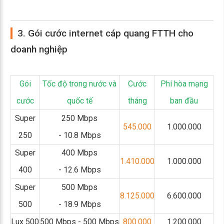
3. Gói cước internet cáp quang FTTH cho
doanh nghiệp
Gói
Tốc độ trong nước và
Cước
Phí hòa mạng
cước
quốc tế
tháng
ban đầu
Super
250 Mbps
545.000
1.000.000
250
- 10.8 Mbps
Super
400 Mbps
1.410.000
1.000.000
400
- 12.6 Mbps
Super
500 Mbps
8.125.000
6.600.000
500
- 18.9 Mbps
Lux 500
500 Mbps - 500 Mbps
800.000
1.200.000