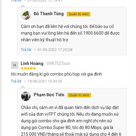
Trả lời
01-03-2022 17:19:41
Đỗ Thanh Tùng
Quản trị viên
Cảm ơn bạn đã liên hệ với chúng tôi. Để báo sự cố
mạng bạn vui lòng liên hệ đến số 1900 6600 để được
nhân viên kỹ thuật hỗ trợ
Trả lời
01-03-2022 17:20:28
Linh Hoàng
- 0987523xxx
H
tôi muốn đăng kí gói combo phù hợp với gia đình
Trả lời
19-06-2021 15:33:02
Phạm Đức Tiến
Quản trị viên
Chào chị, cảm ơn vì đã quan tâm đến dịch vụ lắp đặt
wifi của đơn vị FPT chúng tôi. Nếu chị đang muốn sử
dụng gói combo cho gia đình em nghĩ chị nên sử
dụng gói Combo Super 80, tốc độ 80 Mbps, giá là
215.000 VND/tháng sẽ thoải mái sử dụng cho 4 đến 6