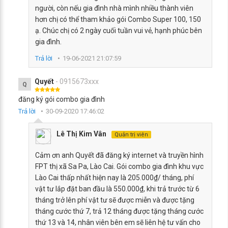
người, còn nếu gia đình nhà mình nhiều thành viên
hơn chị có thể tham khảo gói Combo Super 100, 150
ạ. Chúc chị có 2 ngày cuối tuần vui vẻ, hạnh phúc bên
gia đình.
Trả lời
19-06-2021 21:07:59
Quyết
- 0915673xxx
Q
đăng ký gói combo gia đình
Trả lời
30-09-2020 17:46:02
Lê Thị Kim Vân
Quản trị viên
Cảm ơn anh Quyết đã đăng ký internet và truyền hình
FPT thị xã Sa Pa, Lào Cai. Gói combo gia đình khu vực
Lào Cai thấp nhất hiện nay là 205.000₫/ tháng, phí
vật tư lắp đặt ban đầu là 550.000₫, khi trả trước từ 6
tháng trở lên phí vật tư sẽ được miễn và được tặng
tháng cước thứ 7, trả 12 tháng được tặng tháng cước
thứ 13 và 14, nhân viên bên em sẽ liên hệ tư vấn cho