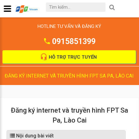
HOTLINE TƯ VẤN VÀ ĐĂNG KÝ
0915851399
HỖ TRỢ TRỰC TUYẾN
ĐĂNG KÝ INTERNET VÀ TRUYỀN HÌNH FPT SA PA, LÀO CAI
Đăng ký internet và truyền hình FPT Sa
Pa, Lào Cai
Nội dung bài viết