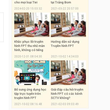
cho mọi loại Tivi
tại Trảng Bom
2024-02-20 15:03:32
2021-03-22 20:57:00
Khắc phục lỗi truyền
Hướng dẫn sử dụng
hình FPT thu nhỏ màn
Truyền hình FPT
hình, không có tiếng
2020-12-31 08:04:30
2021-10-02 14:34:03
Bổ sung ứng dụng học
Giái đáp câu hỏi truyền
tập trực tuyến trên
hình FPT có các kênh
truyền hình FPT
SCTV không?
2021-10-02 08:16:48
2021-02-03 09:03:49