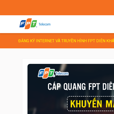
ĐĂNG KÝ INTERNET VÀ TRUYỀN HÌNH FPT DIÊN KH