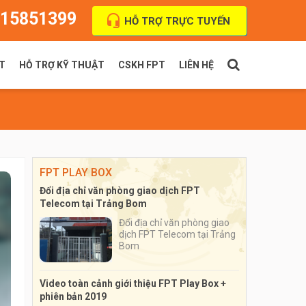
15851399
HỖ TRỢ TRỰC TUYẾN
T
HỖ TRỢ KỸ THUẬT
CSKH FPT
LIÊN HỆ
PT Indoor
Thanh toán cước
FPT Outdoor
Địa chỉ VPGD
FPT PLAY BOX
Đổi địa chỉ văn phòng giao dịch FPT
Telecom tại Trảng Bom
Đổi địa chỉ văn phòng giao
dịch FPT Telecom tại Trảng
Bom
Video toàn cảnh giới thiệu FPT Play Box +
phiên bản 2019