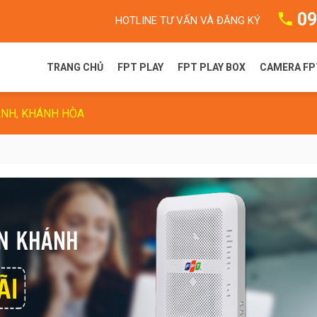
09
HOTLINE TƯ VẤN VÀ ĐĂNG KÝ
TRANG CHỦ
FPT PLAY
FPT PLAY BOX
CAMERA FP
ÁNH, KHÁNH HÒA
FPT Play là gì?
FPT Play Box S
Camera F
Gói dịch vụ FPT Play
FPT Play Box+ T550
Camera 
Truyền hình FPT
FPT Play Box+ S550
FPT Play Box+ S400