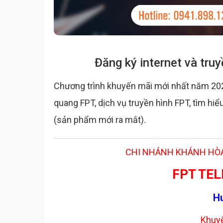
Đăng ký internet và tr
Chương trình khuyến mãi mới nhất năm 20
quang FPT, dịch vụ truyền hình FPT, tìm h
(sản phẩm mới ra mắt).
CHI NHÁNH KHÁNH HÒA
FPT TE
H
Khuyế