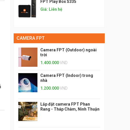
FPT Play Box S335
Giá: Liên hệ
CAMERA FPT
Camera FPT (Outdoor) ngoài
trời
1.400.000
VND
Camera FPT (Indoor) trong
nhà
ả
1.200.000
VND
Lắp đặt camera FPT Phan
Rang - Tháp Chàm, Ninh Thuận