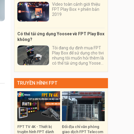
Video toàn cảnh giới thiệu
FPT Play Box + phiên bản
2019
Có thể tải ứng dụng Yoosee về FPT Play Box
không?
Tôi đang dự định mua FPT
Play Box để sử dụng cho tivi
nhưng tôi muốn hỏi thêm là
có thể tải ứng dụng Yoosee
về thiết bị và sử dụng nó
trên thiết bị này được
không?
TRUYỀN HÌNH FPT
FPT TV 4K - Thiết bị
Đổi địa chỉ văn phòng
truyền hình FPT dành
giao dịch FPT Telecom