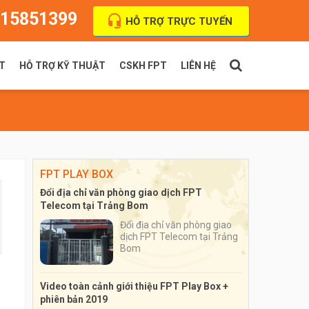
15851399
HỖ TRỢ TRỰC TUYẾN
T
HỖ TRỢ KỸ THUẬT
CSKH FPT
LIÊN HỆ
PT Indoor
Thanh toán cước
FPT Outdoor
Địa chỉ VPGD
FPT PLAY BOX
Đổi địa chỉ văn phòng giao dịch FPT
Telecom tại Trảng Bom
Đổi địa chỉ văn phòng giao
dịch FPT Telecom tại Trảng
Bom
Video toàn cảnh giới thiệu FPT Play Box +
phiên bản 2019