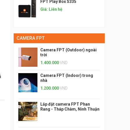
FPT Play Box S335
Giá: Liên hệ
CAMERA FPT
Camera FPT (Outdoor) ngoài
trời
1.400.000
VND
ả
Camera FPT (Indoor) trong
nhà
1.200.000
VND
Lắp đặt camera FPT Phan
Rang - Tháp Chàm, Ninh Thuận