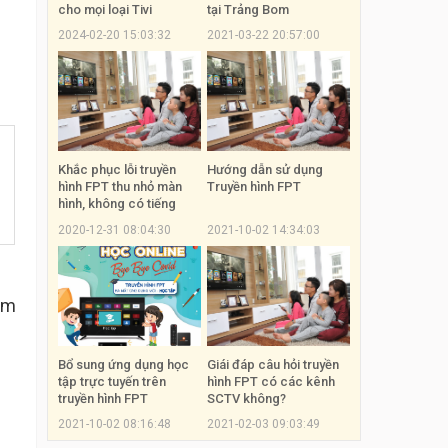
cho mọi loại Tivi
tại Trảng Bom
2024-02-20 15:03:32
2021-03-22 20:57:00
Khắc phục lỗi truyền
Hướng dẫn sử dụng
hình FPT thu nhỏ màn
Truyền hình FPT
hình, không có tiếng
2020-12-31 08:04:30
2021-10-02 14:34:03
am
Bổ sung ứng dụng học
Giái đáp câu hỏi truyền
tập trực tuyến trên
hình FPT có các kênh
truyền hình FPT
SCTV không?
2021-10-02 08:16:48
2021-02-03 09:03:49