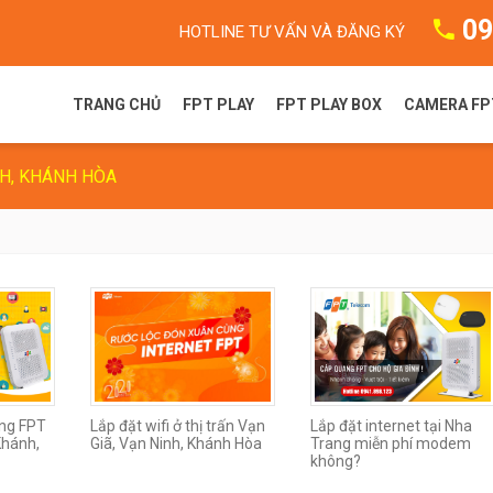
09
HOTLINE TƯ VẤN VÀ ĐĂNG KÝ
TRANG CHỦ
FPT PLAY
FPT PLAY BOX
CAMERA FP
NH, KHÁNH HÒA
FPT Play là gì?
FPT Play Box S
Camera F
Gói dịch vụ FPT Play
FPT Play Box+ T550
Camera 
Truyền hình FPT
FPT Play Box+ S550
FPT Play Box+ S400
ng FPT
Lắp đặt wifi ở thị trấn Vạn
Lắp đặt internet tại Nha
Khánh,
Giã, Vạn Ninh, Khánh Hòa
Trang miễn phí modem
không?