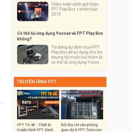
Video toàn cảnh giới thiệu
FPT Play Box + phiên bản
2019
Có thể tải ứng dụng Yoosee về FPT Play Box
không?
Tôi đang dự định mua FPT
Play Box để sử dụng cho tivi
nhưng tôi muốn hỏi thêm là
có thể tải ứng dụng Yoosee
về thiết bị và sử dụng nó
trên thiết bị này được
không?
TRUYỀN HÌNH FPT
FPT TV 4K - Thiết bị
Đổi địa chỉ văn phòng
truyền hình FPT dành
giao dịch FPT Telecom