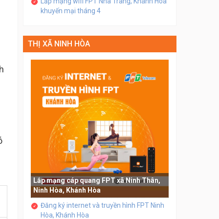
Lắp mạng wifi FPT Nha Trang, Khánh Hòa
khuyến mại tháng 4
THỊ XÃ NINH HÒA
h
ỗ
Lắp mạng cáp quang FPT xã Ninh Thân,
Ninh Hòa, Khánh Hòa
Đăng ký internet và truyền hình FPT Ninh
Hòa, Khánh Hòa