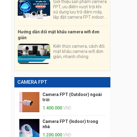
Giới thiệu sản phẩm camera
FPT, ưu điểm vượt trội khi
sử dụng lưu trữ đám mây,
lắp đặt camera FPT indoor,
outdoor, chuyên nghiệp,
nhanh chóng, tiện lợi
Hướng dẫn đổi mật khẩu camera wifi đơn
giản
Kiến thức camera, cách đổi
mật khẩu camera wifi đơn
giản, nhanh chóng
CAMERA FPT
Camera FPT (Outdoor) ngoài
trời
1.400.000
VND
Camera FPT (Indoor) trong
nhà
1.200.000
VND