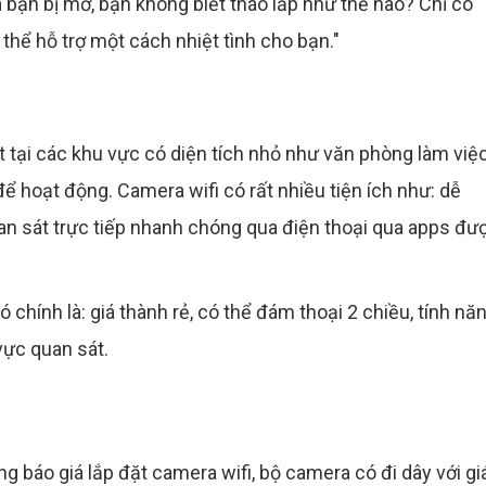
ạn bị mờ, bạn không biết tháo lắp như thế nào? Chỉ có
 thể hỗ trợ một cách nhiệt tình cho bạn."
tại các khu vực có diện tích nhỏ như văn phòng làm việc.
để hoạt động. Camera wifi có rất nhiều tiện ích như: dễ
an sát trực tiếp nhanh chóng qua điện thoại qua apps đư
chính là: giá thành rẻ, có thể đám thoại 2 chiều, tính nă
vực quan sát.
ng báo giá lắp đặt camera wifi, bộ camera có đi dây với gi