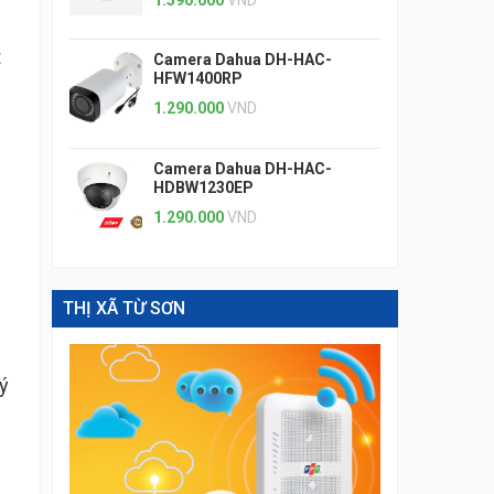
1.590.000
VND
t
Camera Dahua DH-HAC-
HFW1400RP
1.290.000
VND
Camera Dahua DH-HAC-
HDBW1230EP
1.290.000
VND
THỊ XÃ TỪ SƠN
 ý