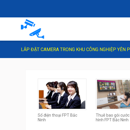
LẮP ĐẶT CAMERA TRONG KHU CÔNG NGHIỆP YÊN P
Số điện thoại FPT Bắc
Thuê bao gói cước
Ninh
hình FPT Bắc Ninh