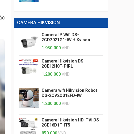
ác
CAMERA HIKVISION
Camera IP Wifi DS-
2CD2021G1-IW HIKvison
1.950.000
VND
Camera Hikvision DS-
2CE12H0T-PIRL
1.200.000
VND
Camera wifi Hikvision Robot
DS-2CV2Q01EFD-IW
1.200.000
VND
Camera Hikvision HD-TVI DS-
2CE16D1T-IT5
850.000
VND