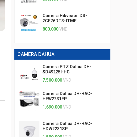
Camera Hikvision DS-
2CE76DT3-ITMF
800.000
VND
CAMERA DAHUA
m
Camera PTZ Dahua DH-
SD49225I-HC
7.500.000
VND
Camera Dahua DH-HAC-
HFW2231EP
1.690.000
VND
Camera Dahua DH-HAC-
HDW2231SP