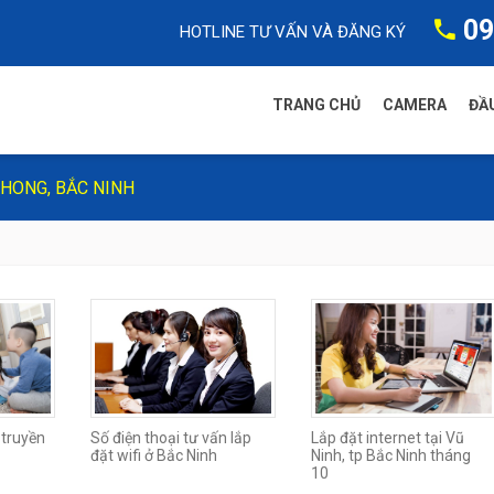
09
HOTLINE TƯ VẤN VÀ ĐĂNG KÝ
TRANG CHỦ
CAMERA
ĐẦU
HONG, BẮC NINH
Camera FP
Camera Dah
Camera HIKv
Camera Tia
Camera WiF
 truyền
Số điện thoại tư vấn lắp
Lắp đặt internet tại Vũ
đặt wifi ở Bắc Ninh
Ninh, tp Bắc Ninh tháng
10