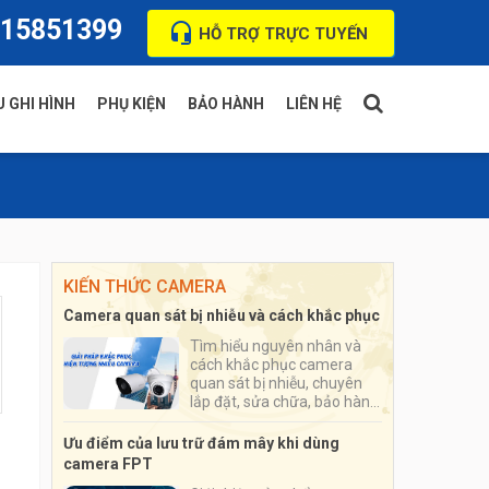
15851399
HỖ TRỢ TRỰC TUYẾN
 GHI HÌNH
PHỤ KIỆN
BẢO HÀNH
LIÊN HỆ
T
Thẻ nhớ
ua
Ổ cứng
KIẾN THỨC CAMERA
ision
Hộp kỹ thuật camera
Camera quan sát bị nhiễu và cách khắc phục
ndy
Đầu nối tín hiệu jack BNC
Tìm hiểu nguyên nhân và
cách khắc phục camera
i
quan sát bị nhiễu, chuyên
lắp đặt, sửa chữa, bảo hành
camera quan sát cho cá
nhân, hộ gia đình, cửa hàng,
Ưu điểm của lưu trữ đám mây khi dùng
doanh nghiệp
camera FPT