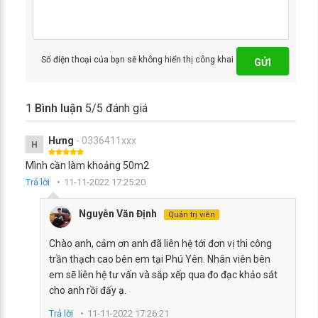
Số điện thoại của bạn sẽ không hiển thị công khai
GỬI
1
Bình luận
5
/5 đánh giá
Hưng
- 0336411xxx
H
Mình cần làm khoảng 50m2
Trả lời
11-11-2022 17:25:20
Nguyễn Văn Định
Quản trị viên
Chào anh, cảm ơn anh đã liên hệ tới đơn vị thi công
trần thạch cao bên em tại Phú Yên. Nhân viên bên
em sẽ liên hệ tư vấn và sắp xếp qua đo đạc khảo sát
cho anh rồi đấy ạ.
Trả lời
11-11-2022 17:26:21