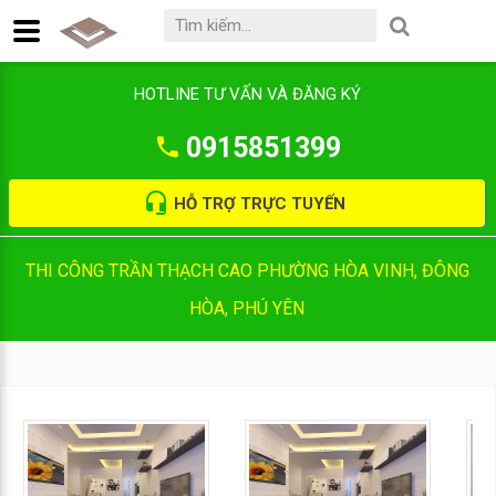
HOTLINE TƯ VẤN VÀ ĐĂNG KÝ
0915851399
HỖ TRỢ TRỰC TUYẾN
THI CÔNG TRẦN THẠCH CAO PHƯỜNG HÒA VINH, ĐÔNG
HÒA, PHÚ YÊN