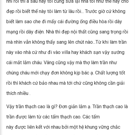
nhỉ rồi thì à sau này tôi cũng sửa lại nhà tôi như thế này cho
đẹp rồi biết thế này tôi làm từ lâu rồi... Trước giờ cứ không
biết làm sao che đi mấy cái đường ống điều hòa rồi dây
mạng rồi dây điện. Nhà thì đẹp nội thất cũng sang trọng rồi
mà nhìn vẫn không thấy sang lên chút nào...Từ khi làm trần
này vào nhà cứ như đi vào villa hay khách sạn vậy sướng
cái mắt lắm cháu. Vâng cũng vậy mà thợ làm trần như
chúng cháu mới chạy đơn không kịp bác ạ. Chất lượng tốt
rồi thì khách cứ bảo nhau mà tới chứ cũng không cần giải
thích nhiều .
Vậy trần thạch cao là gì? Đơn giản lắm ạ. Trần thạch cao là
trần được làm từ các tấm thạch cao. Các tấm
này được liên kết với nhau bởi một hệ khung vững chắc