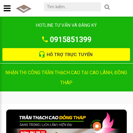
HOTLINE TƯ VẤN VÀ ĐĂNG KÝ
0915851399
HỖ TRỢ TRỰC TUYẾN
NHẬN THI CÔNG TRẦN THẠCH CAO TẠI CAO LÃNH, ĐỒNG
THÁP