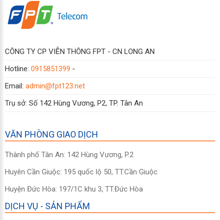
CÔNG TY CP VIỄN THÔNG FPT - CN LONG AN
Hotline:
0915851399
-
Email:
admin@fpt123.net
Trụ sở: Số 142 Hùng Vương, P2, TP. Tân An
VĂN PHÒNG GIAO DỊCH
Thành phố Tân An: 142 Hùng Vương, P.2
Huyên Cần Giuộc: 195 quốc lộ 50, TT.Cần Giuộc
Huyện Đức Hòa: 197/1C khu 3, TT.Đức Hòa
DỊCH VỤ - SẢN PHẨM