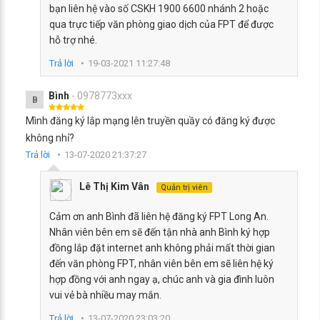
bạn liên hệ vào số CSKH 1900 6600 nhánh 2 hoặc
qua trực tiếp văn phòng giao dịch của FPT để được
hỗ trợ nhé.
Trả lời
19-03-2021 11:27:48
Bình
- 0978773xxx
B
Mình đăng ký lắp mạng lên truyền quầy có đăng ký được
không nhỉ?
Trả lời
13-07-2020 21:37:27
Lê Thị Kim Vân
Quản trị viên
Cảm ơn anh Bình đã liên hệ đăng ký FPT Long An.
Nhân viên bên em sẽ đến tận nhà anh Bình ký hợp
đồng lắp đặt internet anh không phải mất thời gian
đến văn phòng FPT, nhân viên bên em sẽ liên hệ ký
hợp đồng với anh ngay ạ, chúc anh và gia đình luôn
vui vẻ bà nhiều may mắn.
Trả lời
13-07-2020 23:03:20