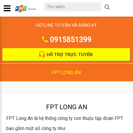
HOTLINE TƯ VẤN VÀ ĐĂNG KÝ
0915851399
HỖ TRỢ TRỰC TUYẾN
FPT LONG AN
FPT LONG AN
FPT Long An là hệ thống công ty con thuộc tập đoàn FPT
bao gồm một số công ty như: