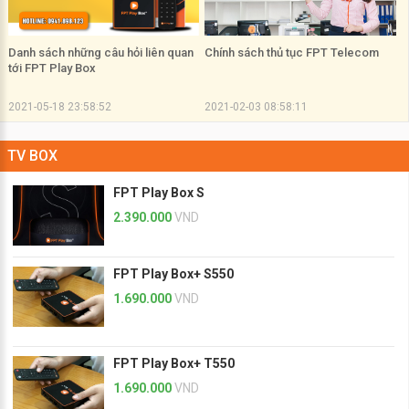
Danh sách những câu hỏi liên quan
Chính sách thủ tục FPT Telecom
tới FPT Play Box
2021-05-18 23:58:52
2021-02-03 08:58:11
TV BOX
FPT Play Box S
2.390.000
VND
FPT Play Box+ S550
1.690.000
VND
FPT Play Box+ T550
1.690.000
VND