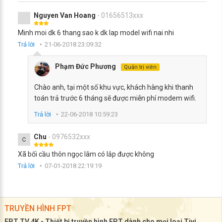
Nguyen Van Hoang
- 01656513xxx
Minh moi dk 6 thang sao k dk lap model wifi nai nhi
Trả lời
21-06-2018 23:09:32
Phạm Đức Phương
Quản trị viên
Chào anh, tại một số khu vực, khách hàng khi thanh
toán trả trước 6 tháng sẽ được miễn phí modem wifi.
Trả lời
22-06-2018 10:59:23
Chu
- 0976532xxx
C
Xã bối cầu thôn ngọc lâm có lắp được không
Trả lời
07-01-2018 22:19:19
TRUYỀN HÌNH FPT
FPT TV 4K - Thiết bị truyền hình FPT dành cho mọi loại Tivi