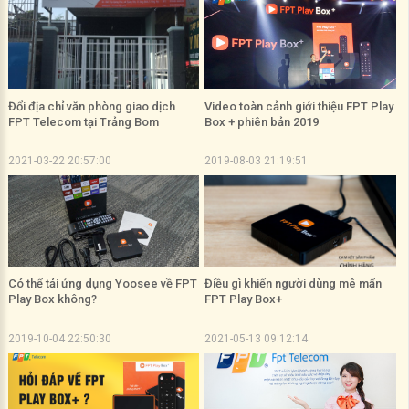
Đổi địa chỉ văn phòng giao dịch
Video toàn cảnh giới thiệu FPT Play
FPT Telecom tại Trảng Bom
Box + phiên bản 2019
2021-03-22 20:57:00
2019-08-03 21:19:51
Có thể tải ứng dụng Yoosee về FPT
Điều gì khiến người dùng mê mẩn
Play Box không?
FPT Play Box+
2019-10-04 22:50:30
2021-05-13 09:12:14