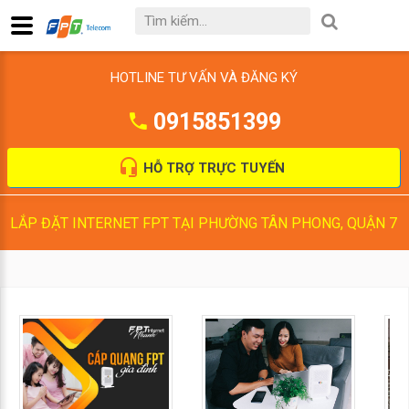
HOTLINE TƯ VẤN VÀ ĐĂNG KÝ
0915851399
HỖ TRỢ TRỰC TUYẾN
LẮP ĐẶT INTERNET FPT TẠI PHƯỜNG TÂN PHONG, QUẬN 7