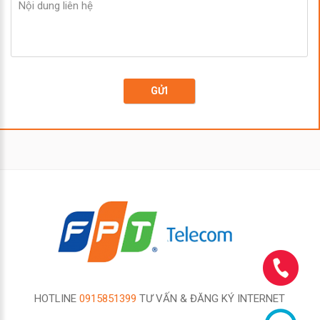
GỬI
HOTLINE
0915851399
TƯ VẤN & ĐĂNG KÝ INTERNET