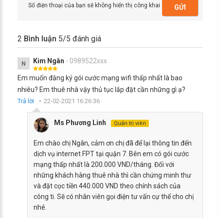
Số điện thoại của bạn sẽ không hiển thị công khai
GỬI
2
Bình luận
5
/5 đánh giá
Kim Ngân
- 0989522xxx
N
Em muốn đăng ký gói cước mạng wifi thấp nhất là bao
nhiêu? Em thuê nhà vậy thủ tục lắp đặt cần những gì ạ?
Trả lời
22-02-2021 16:26:36
Ms Phương Linh
Quản trị viên
Em chào chị Ngân, cảm ơn chị đã để lại thông tin đến
dịch vụ internet FPT tại quận 7. Bên em có gói cước
mạng thấp nhất là 200.000 VND/tháng. Đối với
những khách hàng thuê nhà thì cần chứng minh thư
và đặt cọc tiền 440.000 VND theo chính sách của
công ti. Sẽ có nhân viên gọi điện tư vấn cự thể cho chị
nhé.