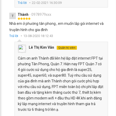
Trả lời
22-02-2021 16:30:09
Thành
- 0978979xxx
T
Nhà em ở phường tân phong , em muốn lắp gói internet và
truyền hình cho gia đình
Trả lời
13-08-2020 18:12:43
Lê Thị Kim Vân
Quản trị viên
Cảm ơn anh Thành đã liên hệ lắp đặt internet FPT tại
phường Tân Phong, Quận 7. Hiện nay FPT Quận 7 có
4 gói cước sử dụng cho hộ gia đình là super25,
super45, super60, và super80. Tuỳ nhu cầu sử dụng
của gia đình mà anh Thành chọn gói cước phù hợp
với nhu cầu sử dụng, FPT miễn toàn bộ chi phí lắp đặt
ban đầu và tặng kèm tháng cước thứ 7, thiết bị kèm
theo gồm modem wifi + đầu thu HD 4K khi anh đăng
ký lắp mạng internet và truyền hình tham gia trả
trước từ 6 tháng trở lên ạ.