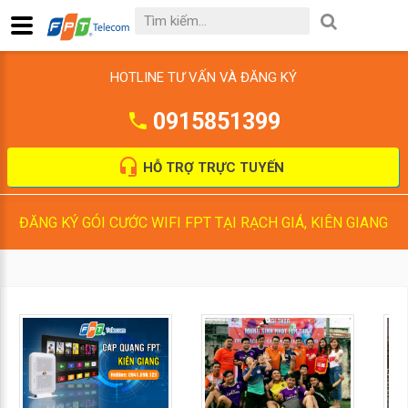
HOTLINE TƯ VẤN VÀ ĐĂNG KÝ
0915851399
HỖ TRỢ TRỰC TUYẾN
ĐĂNG KÝ GÓI CƯỚC WIFI FPT TẠI RẠCH GIÁ, KIÊN GIANG