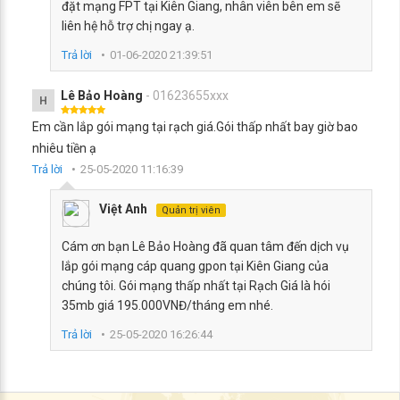
đặt mạng FPT tại Kiên Giang, nhân viên bên em sẽ
liên hệ hỗ trợ chị ngay ạ.
Trả lời
01-06-2020 21:39:51
Lê Bảo Hoàng
- 01623655xxx
H
Em cần lắp gói mạng tại rạch giá.Gói thấp nhất bay giờ bao
nhiêu tiền ạ
Trả lời
25-05-2020 11:16:39
Việt Anh
Quản trị viên
Cám ơn bạn Lê Bảo Hoàng đã quan tâm đến dịch vụ
lắp gói mạng cáp quang gpon tại Kiên Giang của
chúng tôi. Gói mạng thấp nhất tại Rạch Giá là hói
35mb giá 195.000VNĐ/tháng em nhé.
Trả lời
25-05-2020 16:26:44