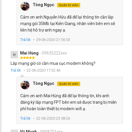
Tòng Ngọc
Quản trị viên
Cảm ơn anh Nguyễn Hữu đã để lại thông tin cần lắp
mạng gói 35Mb tại Kiên Giang, nhân viên bên em sẽ
liên hệ hỗ trợ anh ngay ạ.
Trả lời
29-06-2020 21:56:53
Mai Hùng
- 09635222xxx
H
Lắp mạng giờ có cần mua cục modem không?
Trả lời
22-06-2020 17:32:46
Tòng Ngọc
Quản trị viên
Cảm ơn anh Mai Hùng đã để lại thông tin, khi anh
đăng ký lắp mạng FPT bên em sẽ được trang bị miễn
phí hoàn toàn thiết bị modem wifi ạ.
Trả lời
22-06-2020 23:58:26
Vũ Mạnh
- 0958721xxx