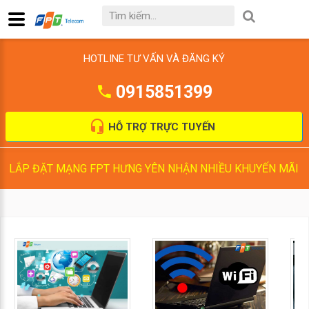
HOTLINE TƯ VẤN VÀ ĐĂNG KÝ
0915851399
HỖ TRỢ TRỰC TUYẾN
LẮP ĐẶT MẠNG FPT HƯNG YÊN NHẬN NHIỀU KHUYẾN MÃI