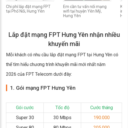
Chi phí lắp đặt mạng FPT
Em cần tư vấn nối mạng
Khuy
tại Phố Nối, Hưng Yên
wifi tại huyện Yên Mỹ,
inte
Hưng Yên
Hưn
Lắp đặt mạng FPT Hưng Yên nhận nhiều
khuyến mãi
Mỗi khách có nhu cầu lắp đặt mạng FPT tại Hưng Yên có
thể tìm hiểu chương trình khuyến mãi mới nhất năm
2026 của FPT Telecom dưới đây:
1. Gói mạng FPT Hưng Yên
Gói cước
Tốc độ
Cước tháng
Super 30
30 Mbps
190.000
Super 80
80 Mbps
205.000