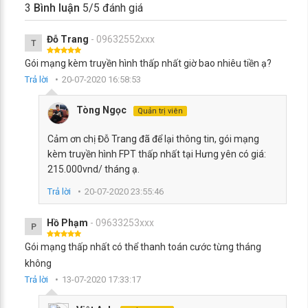
3
Bình luận
5
/5 đánh giá
Đỗ Trang
- 09632552xxx
T
Gói mạng kèm truyền hình thấp nhất giờ bao nhiêu tiền ạ?
Trả lời
20-07-2020 16:58:53
Tòng Ngọc
Quản trị viên
Cảm ơn chị Đỗ Trang đã để lại thông tin, gói mạng
kèm truyền hình FPT thấp nhất tại Hưng yên có giá:
215.000vnd/ tháng ạ.
Trả lời
20-07-2020 23:55:46
Hồ Phạm
- 09633253xxx
P
Gói mạng thấp nhất có thể thanh toán cước từng tháng
không
Trả lời
13-07-2020 17:33:17