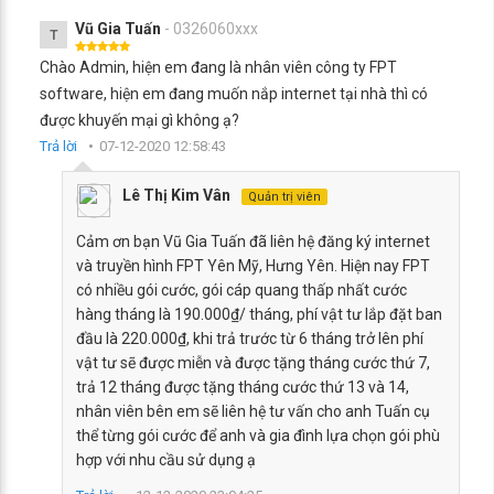
Vũ Gia Tuấn
- 0326060xxx
T
Chào Admin, hiện em đang là nhân viên công ty FPT
software, hiện em đang muốn nắp internet tại nhà thì có
được khuyến mại gì không ạ?
Trả lời
07-12-2020 12:58:43
Lê Thị Kim Vân
Quản trị viên
Cảm ơn bạn Vũ Gia Tuấn đã liên hệ đăng ký internet
và truyền hình FPT Yên Mỹ, Hưng Yên. Hiện nay FPT
có nhiều gói cước, gói cáp quang thấp nhất cước
hàng tháng là 190.000₫/ tháng, phí vật tư lắp đặt ban
đầu là 220.000₫, khi trả trước từ 6 tháng trở lên phí
vật tư sẽ được miễn và được tặng tháng cước thứ 7,
trả 12 tháng được tặng tháng cước thứ 13 và 14,
nhân viên bên em sẽ liên hệ tư vấn cho anh Tuấn cụ
thể từng gói cước để anh và gia đình lựa chọn gói phù
hợp với nhu cầu sử dụng ạ