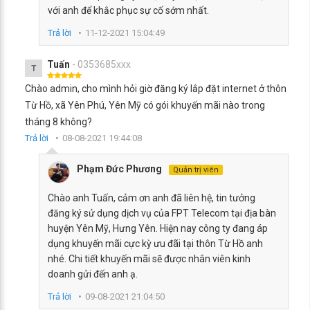
với anh để khắc phục sự cố sớm nhất.
Trả lời
11-12-2021 15:04:49
Tuấn
- 0353685xxx
T
Chào admin, cho mình hỏi giờ đăng ký lắp đặt internet ở thôn
Từ Hồ, xã Yên Phú, Yên Mỹ có gói khuyến mãi nào trong
tháng 8 không?
Trả lời
08-08-2021 19:44:08
Phạm Đức Phương
Quản trị viên
Chào anh Tuấn, cảm ơn anh đã liên hệ, tin tưởng
đăng ký sử dụng dịch vụ của FPT Telecom tại địa bàn
huyện Yên Mỹ, Hưng Yên. Hiện nay công ty đang áp
dụng khuyến mãi cực kỳ ưu đãi tại thôn Từ Hồ anh
nhé. Chi tiết khuyến mãi sẽ được nhân viên kinh
doanh gửi đến anh ạ.
Trả lời
09-08-2021 21:04:50