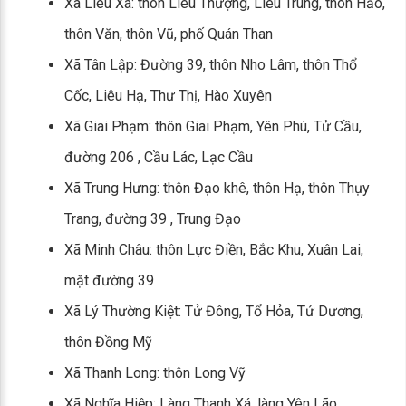
Xã Liêu Xá: thôn Liêu Thượng, Liêu Trung, thôn Hảo,
thôn Văn, thôn Vũ, phố Quán Than
Xã Tân Lập: Đường 39, thôn Nho Lâm, thôn Thổ
Cốc, Liêu Hạ, Thư Thị, Hào Xuyên
Xã Giai Phạm: thôn Giai Phạm, Yên Phú, Tử Cầu,
đường 206 , Cầu Lác, Lạc Cầu
Xã Trung Hưng: thôn Đạo khê, thôn Hạ, thôn Thụy
Trang, đường 39 , Trung Đạo
Xã Minh Châu: thôn Lực Điền, Bắc Khu, Xuân Lai,
mặt đường 39
Xã Lý Thường Kiệt: Tử Đông, Tổ Hỏa, Tứ Dương,
thôn Đồng Mỹ
Xã Thanh Long: thôn Long Vỹ
Xã Nghĩa Hiệp: Làng Thanh Xá, làng Yên Lão.