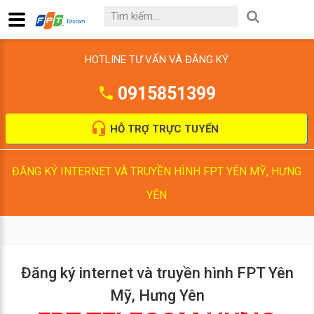
HOTLINE TƯ VẤN VÀ ĐĂNG KÝ
0915851399
HỖ TRỢ TRỰC TUYẾN
ĐĂNG KÝ INTERNET VÀ TRUYỀN HÌNH FPT YÊN MỸ, HƯNG
YÊN
Đăng ký internet và truyền hình FPT Yên
Mỹ, Hưng Yên