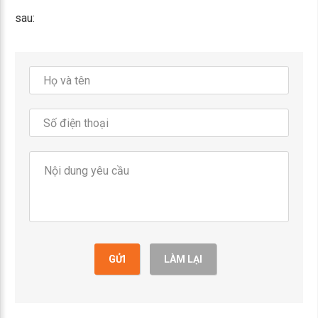
sau:
GỬI
LÀM LẠI