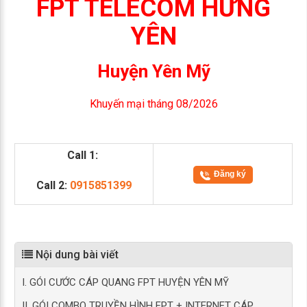
FPT TELECOM HƯNG
YÊN
Huyện Yên Mỹ
Khuyến mại tháng 08/2026
Call 1:
Đăng ký
Call 2:
0915851399
Nội dung bài viết
I. GÓI CƯỚC CÁP QUANG FPT HUYỆN YÊN MỸ
II. GÓI COMBO TRUYỀN HÌNH FPT + INTERNET CÁP