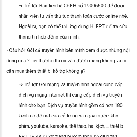
⇒ Trả lời: Bạn liên hệ CSKH số 19006600 để được
nhân viên tư vấn thủ tục thanh toán cước online nhé.
Ngoài ra, bạn có thể tải ứng dụng Hi FPT để tra cứu
thông tin hợp đồng của mình.
• Câu hỏi: Gói cả truyền hình bên mình xem được những nội
dung gì ạ ?Tivi thường thì có vào được mạng không và có
cần mua thêm thiết bị hỗ trợ không ạ?
⇒ Trả lời: Gói mạng và truyền hình ngoài cung cấp
dịch vụ mạng internet thì cung cấp dịch vụ truyền
hình cho bạn. Dịch vụ truyền hình gồm có hơn 180
kênh có độ nét cao cả trong và ngoài nước, kho
phim, youtube, karaoke, thể thao, hài kịch,.... thiết bị
FPT TV 4K được trang bị kèm theo sẽ giúp tivi