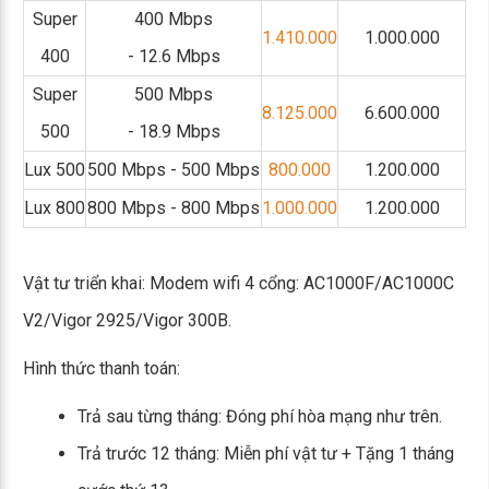
Super
400 Mbps
1.410.000
1.000.000
400
- 12.6 Mbps
Super
500 Mbps
8.125.000
6.600.000
500
- 18.9 Mbps
Lux 500
500 Mbps - 500 Mbps
800.000
1.200.000
Lux 800
800 Mbps - 800 Mbps
1.000.000
1.200.000
Vật tư triển khai: Modem wifi 4 cổng: AC1000F/AC1000C
V2/Vigor 2925/Vigor 300B.
Hình thức thanh toán:
Trả sau từng tháng: Đóng phí hòa mạng như trên.
Trả trước 12 tháng: Miễn phí vật tư + Tặng 1 tháng