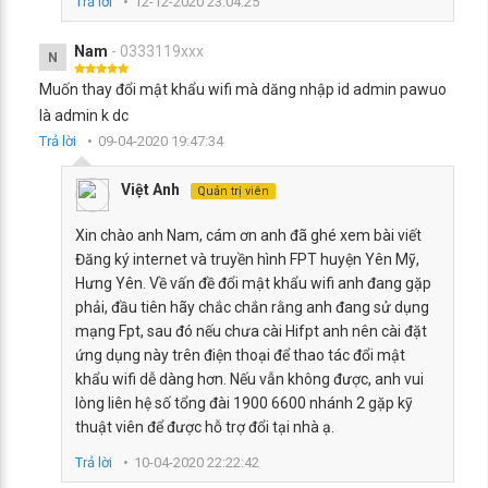
Trả lời
12-12-2020 23:04:25
Nam
- 0333119xxx
N
Muốn thay đổi mật khẩu wifi mà dăng nhập id admin pawuo
là admin k dc
Trả lời
09-04-2020 19:47:34
Việt Anh
Quản trị viên
Xin chào anh Nam, cám ơn anh đã ghé xem bài viết
Đăng ký internet và truyền hình FPT huyện Yên Mỹ,
Hưng Yên. Về vấn đề đổi mật khẩu wifi anh đang gặp
phải, đầu tiên hãy chắc chắn rằng anh đang sử dụng
mạng Fpt, sau đó nếu chưa cài Hifpt anh nên cài đặt
ứng dụng này trên điện thoại để thao tác đổi mật
khẩu wifi dễ dàng hơn. Nếu vẫn không được, anh vui
lòng liên hệ số tổng đài 1900 6600 nhánh 2 gặp kỹ
thuật viên để được hỗ trợ đổi tại nhà ạ.
Trả lời
10-04-2020 22:22:42