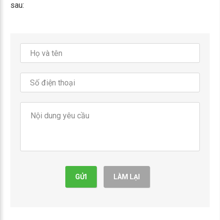
sau:
GỬI
LÀM LẠI