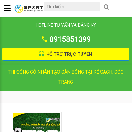
HOTLINE TƯ VẤN VÀ ĐĂNG KÝ
0915851399
HỖ TRỢ TRỰC TUYẾN
THI CÔNG CỎ NHÂN TẠO SÂN BÓNG TẠI KẾ SÁCH, SÓC
TRĂNG