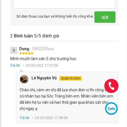
Số điện thoại của bạn sẽ không hiển thị công khai
GỬI
2
Bình luận
5
/5 đánh giá
Dung
- 0902293xxx
D
Mình muốn làm sân 5 cho trường học
Trả lời
25-05-2022 17:57:56
Lê Nguyên Vũ
Quản trị viên
Chào chị, cảm ơn chị đã lựa chọn đơn vị thi công sân
cỏ nhân tạo tại Sóc Trăng bên em. Nhân viên bên em
đã liên hệ tư vấn và hẹn thời gian qua khảo sát cho
chị ngay ạ.
Trả lời
25-05-2022 17:58:38