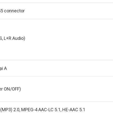
45 connector
, L+R Audio)
ại A
wer ON/OFF)
III (MP3) 2.0, MPEG-4 AAC-LC 5.1, HE-AAC 5.1