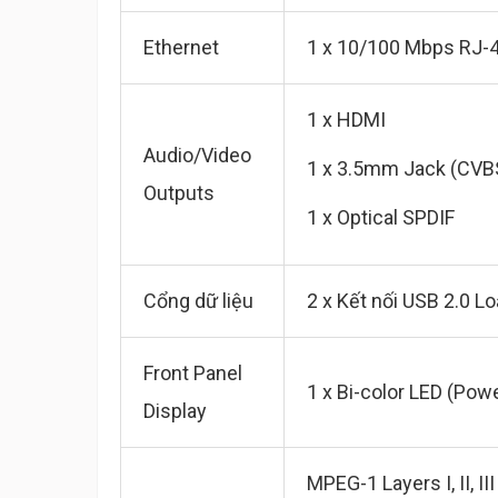
Ethernet
1 x 10/100 Mbps RJ-
1 x HDMI
Audio/Video
1 x 3.5mm Jack (CVBS
Outputs
1 x Optical SPDIF
Cổng dữ liệu
2 x Kết nối USB 2.0 Lo
Front Panel
1 x Bi-color LED (Po
Display
MPEG-1 Layers I, II, 