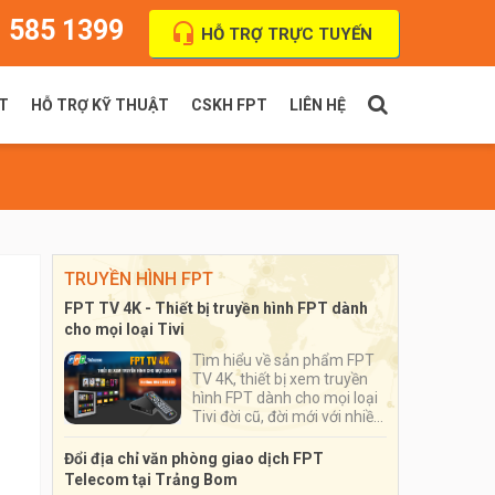
 585 1399
HỖ TRỢ TRỰC TUYẾN
T
HỖ TRỢ KỸ THUẬT
CSKH FPT
LIÊN HỆ
PT Indoor
Thanh toán cước
FPT Outdoor
Địa chỉ VPGD
TRUYỀN HÌNH FPT
FPT TV 4K - Thiết bị truyền hình FPT dành
cho mọi loại Tivi
Tìm hiểu về sản phẩm FPT
TV 4K, thiết bị xem truyền
hình FPT dành cho mọi loại
Tivi đời cũ, đời mới với nhiều
ứng dụng đặc sắc, số lượng
kênh truyền hình lên tới hơn
Đổi địa chỉ văn phòng giao dịch FPT
200 kênh
Telecom tại Trảng Bom