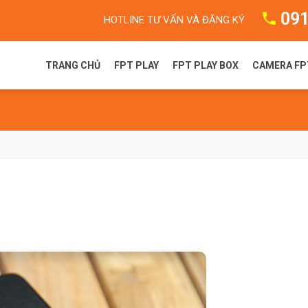
091
HOTLINE TƯ VẤN VÀ ĐĂNG KÝ
TRANG CHỦ
FPT PLAY
FPT PLAY BOX
CAMERA FP
FPT Play là gì?
FPT Play Box S
Camera F
Gói dịch vụ FPT Play
FPT Play Box+ T550
Camera 
Truyền hình FPT
FPT Play Box+ S550
FPT Play Box+ S400