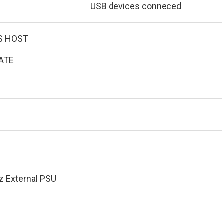
USB devices conneced
S HOST
ATE
z External PSU