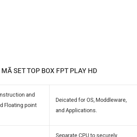
ẢI MÃ SET TOP BOX FPT PLAY HD
nstruction and
Deicated for OS, Moddleware,
 Floating point
and Applications.
Separate CPU to securely