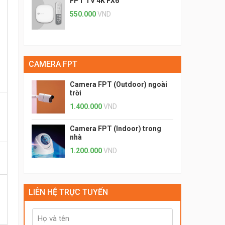
FPT TV 4K FX6
550.000
VND
CAMERA FPT
Camera FPT (Outdoor) ngoài
trời
1.400.000
VND
Camera FPT (Indoor) trong
nhà
1.200.000
VND
LIÊN HỆ TRỰC TUYẾN