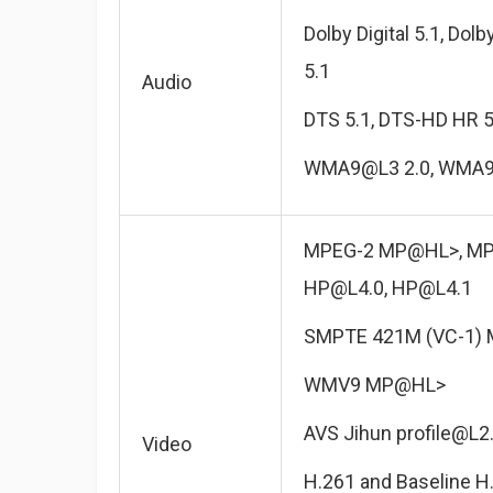
Dolby Digital 5.1, Dolb
5.1
Audio
DTS 5.1, DTS-HD HR 5
WMA9@L3 2.0, WMA9
MPEG-2 MP@HL>, MPE
HP@L4.0
,
HP@L4.1
SMPTE 421M (VC-1)
WMV9 MP@HL>
AVS Jihun
profile@L2
Video
H.261 and Baseline H