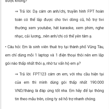
được không?
⇒ Trả lời: Dạ cám ơn anh/chị, truyền hình FPT hoàn
toàn có thể lắp được cho tivi dòng cũ, hỗ trợ tivi
thường xem youtube, hát karaoke, xem phim, nghe
nhạc, cải lương,...nên anh/chị có thể yên tâm ạ.
• Câu hỏi: Em là sinh viên thuê trọ tại thành phố Vũng Tàu,
em chỉ dùng mỗi 1 laptop và 1 điện thoại thôi nên em lắp
gói nào thấp nhất thôi ạ, nhờ tư vấn hộ em ạ?
⇒ Trả lời: FPT123 cám ơn em, với nhu cầu hiện tại
của em thì mình dùng gói thấp nhất 190.000
VND/tháng là đáp ứng tốt nha. Em hãy để lại thông
tin theo mẫu trên, công ty sẽ hỗ trợ nhanh chóng.