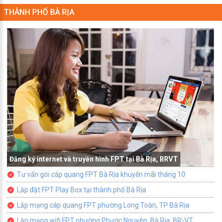
THÀNH PHỐ BÀ RỊA
Đăng ký internet và truyền hình FPT tại Bà Rịa, BRVT
Tư vấn gói cáp quang FPT Bà Rịa khuyến mãi tháng 10
Lắp đặt FPT Play Box tại thành phố Bà Rịa
Lắp mạng cáp quang FPT phường Long Toàn, TP Bà Rịa
Lắp mạng wifi FPT phường Phước Nguyên, Bà Rịa, BR-VT