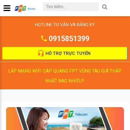
HOTLINE TƯ VẤN VÀ ĐĂNG KÝ
0915851399
HỖ TRỢ TRỰC TUYẾN
LẮP MẠNG WIFI CÁP QUANG FPT VŨNG TÀU GIÁ THẤP
NHẤT BAO NHIÊU?