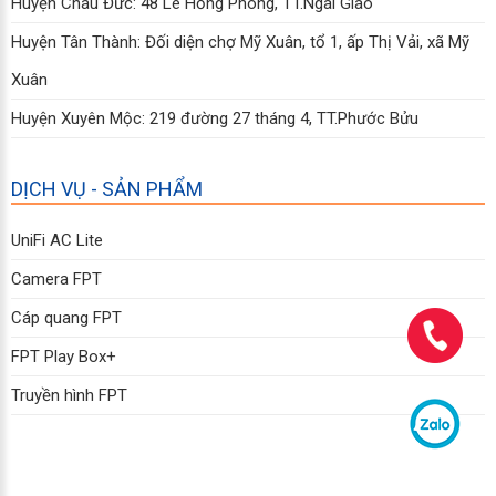
Huyện Châu Đức: 48 Lê Hồng Phong, TT.Ngãi Giao
Huyện Tân Thành: Đối diện chợ Mỹ Xuân, tổ 1, ấp Thị Vải, xã Mỹ
Xuân
Huyện Xuyên Mộc: 219 đường 27 tháng 4, TT.Phước Bửu
DỊCH VỤ - SẢN PHẨM
UniFi AC Lite
Camera FPT
Cáp quang FPT
FPT Play Box+
Truyền hình FPT