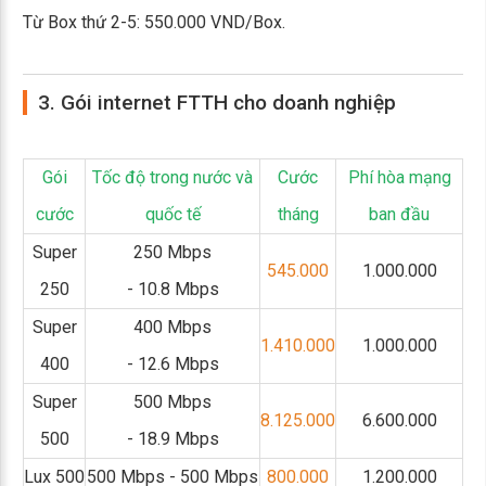
Từ Box thứ 2-5: 550.000 VND/Box.
3. Gói internet FTTH cho doanh nghiệp
Gói
Tốc độ trong nước và
Cước
Phí hòa mạng
cước
quốc tế
tháng
ban đầu
Super
250 Mbps
545.000
1.000.000
250
- 10.8 Mbps
Super
400 Mbps
1.410.000
1.000.000
400
- 12.6 Mbps
Super
500 Mbps
8.125.000
6.600.000
500
- 18.9 Mbps
Lux 500
500 Mbps - 500 Mbps
800.000
1.200.000