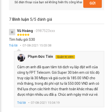
Số điện thoại của bạn sẽ không hiển thị công khai
GỬI
7
Bình luận
5
/5 đánh giá
Vũ Hoàng
- 0987523xxx
H
Tìm hiểu gói S30
Trả lời
07-08-2021 15:03:08
Phạm Đức Tiến
Quản trị viên
Cảm ơn anh đã quan tâm tới dịch vụ lắp đặt wifi của
công ty FPT Telecom. Gói Super 30 bên em có tốc độ
truy cập là 30 Mbps và giá cước là 185.00 VND cho
mỗi tháng, trong đó phí vật tư là 550.000 VND anh có
thể lựa chọn các hình thức thanh toán khác nhau để
được nhận nhiều ưu đãi ạ. Chúc anh ngày mới vui vẻ.
Trả lời
07-08-2021 15:04:19