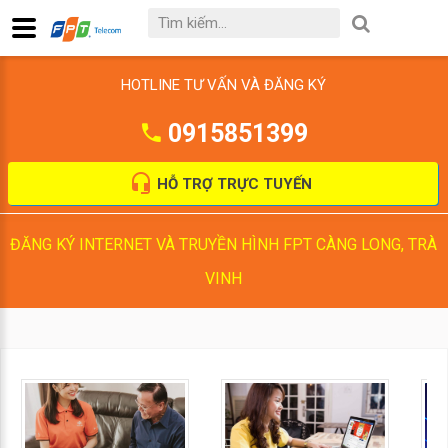
HOTLINE TƯ VẤN VÀ ĐĂNG KÝ
0915851399
HỖ TRỢ TRỰC TUYẾN
ĐĂNG KÝ INTERNET VÀ TRUYỀN HÌNH FPT CÀNG LONG, TRÀ
VINH