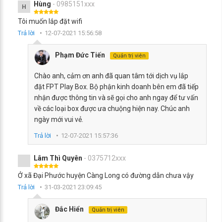
Hùng
- 0985151xxx
H
Tôi muốn lắp đặt wifi
Trả lời
12-07-2021 15:56:58
Phạm Đức Tiến
Quản trị viên
Chào anh, cảm ơn anh đã quan tâm tới dịch vụ lắp
đặt FPT Play Box. Bộ phận kinh doanh bên em đã tiếp
nhận được thông tin và sẽ gọi cho anh ngay để tư vấn
về các loại box được ưa chuộng hiện nay. Chúc anh
ngày mới vui vẻ.
Trả lời
12-07-2021 15:57:36
Lâm Thì Quyên
- 0375712xxx
Ở xã Đại Phước huyện Càng Long có đường dẫn chưa vậy
Trả lời
31-03-2021 23:09:45
Đắc Hiển
Quản trị viên