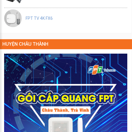
FPT TV 4K FX6
HUYỆN CHÂU THÀNH