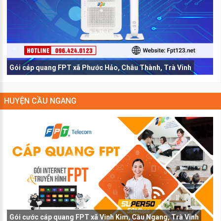
Gói cáp quang FPT xã Phước Hảo, Châu Thành, Trà Vinh
HUYỆN CẦU NGANG
Gói cước cáp quang FPT xã Vinh Kim, Cầu Ngang, Trà Vinh