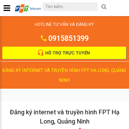
HOTLINE TƯ VẤN VÀ ĐĂNG KÝ
0915851399
HỖ TRỢ TRỰC TUYẾN
ĐĂNG KÝ INTERNET VÀ TRUYỀN HÌNH FPT HẠ LONG, QUẢNG
NINH
Đăng ký internet và truyền hình FPT Hạ
Long, Quảng Ninh