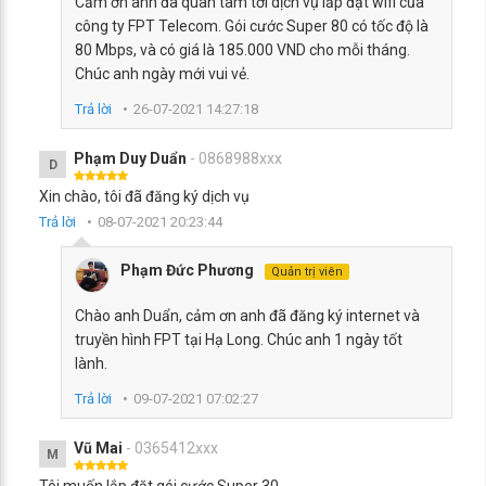
Cảm ơn anh đã quan tâm tới dịch vụ lắp đặt wifi của
công ty FPT Telecom. Gói cước Super 80 có tốc độ là
80 Mbps, và có giá là 185.000 VND cho mỗi tháng.
Chúc anh ngày mới vui vẻ.
Trả lời
26-07-2021 14:27:18
Phạm Duy Duẩn
- 0868988xxx
D
Xin chào, tôi đã đăng ký dịch vụ
Trả lời
08-07-2021 20:23:44
Phạm Đức Phương
Quản trị viên
Chào anh Duẩn, cảm ơn anh đã đăng ký internet và
truyền hình FPT tại Hạ Long. Chúc anh 1 ngày tốt
lành.
Trả lời
09-07-2021 07:02:27
Vũ Mai
- 0365412xxx
M