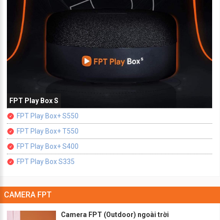
FPT Play Box S
FPT Play Box+ S550
FPT Play Box+ T550
FPT Play Box+ S400
FPT Play Box S335
CAMERA FPT
Camera FPT (Outdoor) ngoài trời