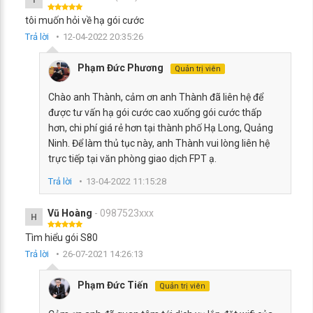
T
tôi muốn hỏi về hạ gói cước
Trả lời
12-04-2022 20:35:26
Phạm Đức Phương
Quản trị viên
Chào anh Thành, cảm ơn anh Thành đã liên hệ để
được tư vấn hạ gói cước cao xuống gói cước thấp
hơn, chi phí giá rẻ hơn tại thành phố Hạ Long, Quảng
Ninh. Để làm thủ tục này, anh Thành vui lòng liên hệ
trực tiếp tại văn phòng giao dịch FPT ạ.
Trả lời
13-04-2022 11:15:28
Vũ Hoàng
- 0987523xxx
H
Tìm hiểu gói S80
Trả lời
26-07-2021 14:26:13
Phạm Đức Tiến
Quản trị viên