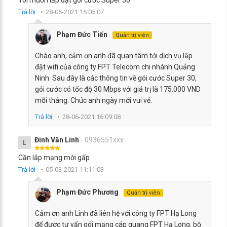
Tôi muốn lắp đặt gói cước Super 30
Trả lời
28-06-2021 16:05:07
Phạm Đức Tiến
Quản trị viên
Chào anh, cảm ơn anh đã quan tâm tới dịch vụ lắp
đặt wifi của công ty FPT Telecom chi nhánh Quảng
Ninh. Sau đây là các thông tin về gói cước Super 30,
gói cước có tốc độ 30 Mbps với giá trị là 175.000 VND
mỗi tháng. Chúc anh ngày mới vui vẻ.
Trả lời
28-06-2021 16:09:08
Đinh Văn Linh
- 0936551xxx
L
Cần lắp mạng mới gấp
Trả lời
05-03-2021 11:11:03
Phạm Đức Phương
Quản trị viên
Cảm ơn anh Linh đã liên hệ với công ty FPT Hạ Long
để được tư vấn gói mạng cáp quang FPT Hạ Long. bộ