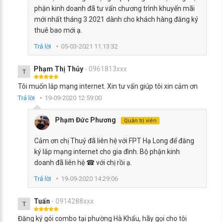
phận kinh doanh đã tư vấn chương trình khuyến mãi
mới nhất tháng 3 2021 dành cho khách hàng đăng ký
thuê bao mới ạ.
Trả lời
05-03-2021 11:13:32
Phạm Thị Thủy
- 0961813xxx
T
Tôi muốn lắp mạng internet. Xin tư vấn giúp tôi xin cảm ơn
Trả lời
19-09-2020 12:59:00
Phạm Đức Phương
Quản trị viên
Cảm ơn chị Thuỷ đã liên hệ với FPT Hạ Long để đăng
ký lắp mạng internet cho gia đình. Bộ phận kinh
doanh đã liên hệ ☎ với chị rồi ạ.
Trả lời
19-09-2020 14:29:06
Tuấn
- 0914288xxx
T
Đăng ký gói combo tại phường Hà Khẩu, hãy gọi cho tôi