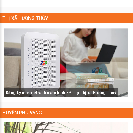
THỊ XÃ HƯƠNG THỦY
Đăng ký internet và truyền hình FPT tại thị xã Hương Thuỷ
HUYỆN PHÚ VANG