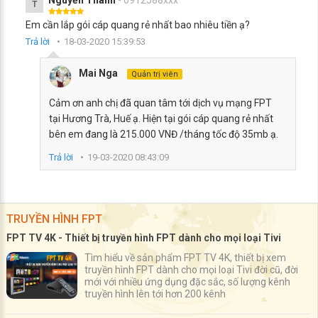
Nguyễn Thanh
- 0912588xxx
T
Em cần lắp gói cáp quang rẻ nhất bao nhiêu tiền ạ?
Trả lời
18-03-2020 15:39:53
Mai Nga
Quản trị viên
Cảm ơn anh chị đã quan tâm tới dịch vụ mạng FPT
tại Hương Trà, Huế ạ. Hiện tại gói cáp quang rẻ nhất
bên em đang là 215.000 VNĐ /tháng tốc độ 35mb ạ.
Trả lời
19-03-2020 08:43:09
TRUYỀN HÌNH FPT
FPT TV 4K - Thiết bị truyền hình FPT dành cho mọi loại Tivi
Tìm hiểu về sản phẩm FPT TV 4K, thiết bị xem
truyền hình FPT dành cho mọi loại Tivi đời cũ, đời
mới với nhiều ứng dụng đặc sắc, số lượng kênh
truyền hình lên tới hơn 200 kênh