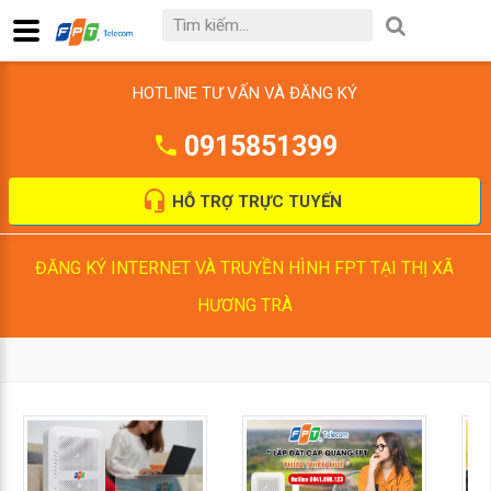
HOTLINE TƯ VẤN VÀ ĐĂNG KÝ
0915851399
HỖ TRỢ TRỰC TUYẾN
ĐĂNG KÝ INTERNET VÀ TRUYỀN HÌNH FPT TẠI THỊ XÃ
HƯƠNG TRÀ