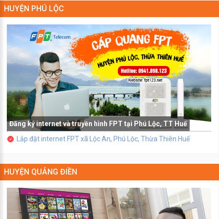
HUYỆN PHÚ LỘC
Đăng ký internet và truyền hình FPT tại Phú Lộc, TT Huế
Lắp đặt internet FPT xã Lộc An, Phú Lộc, Thừa Thiên Huế
HUYỆN QUẢNG ĐIỀN