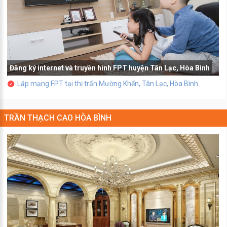
Đăng ký internet và truyền hình FPT huyện Tân Lạc, Hòa Bình
Lắp mạng FPT tại thị trấn Mường Khến, Tân Lạc, Hòa Bình
TRẦN THẠCH CAO HÒA BÌNH