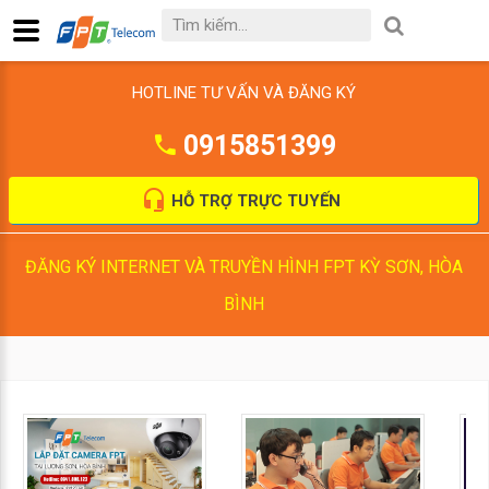
HOTLINE TƯ VẤN VÀ ĐĂNG KÝ
0915851399
HỖ TRỢ TRỰC TUYẾN
ĐĂNG KÝ INTERNET VÀ TRUYỀN HÌNH FPT KỲ SƠN, HÒA
BÌNH