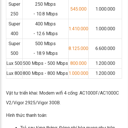
Super
250 Mbps
545.000
1.000.000
250
- 10.8 Mbps
Super
400 Mbps
1.410.000
1.000.000
400
- 12.6 Mbps
Super
500 Mbps
8.125.000
6.600.000
500
- 18.9 Mbps
Lux 500
500 Mbps - 500 Mbps
800.000
1.200.000
Lux 800
800 Mbps - 800 Mbps
1.000.000
1.200.000
Vật tư triển khai: Modem wifi 4 cổng: AC1000F/AC1000C
V2/Vigor 2925/Vigor 300B.
Hình thức thanh toán:
Trả sau từng tháng: Đóng phí hòa mạng như trên.