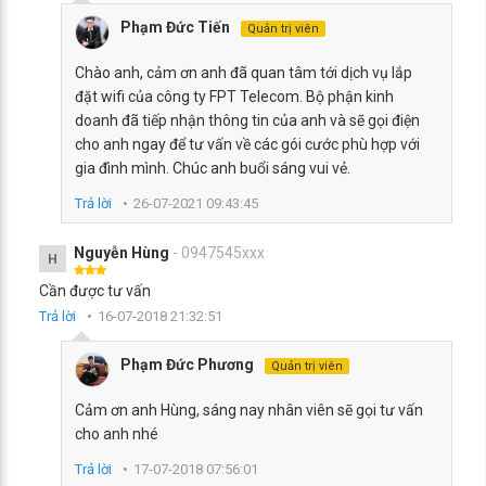
Phạm Đức Tiến
Quản trị viên
Chào anh, cảm ơn anh đã quan tâm tới dịch vụ lắp
đặt wifi của công ty FPT Telecom. Bộ phận kinh
doanh đã tiếp nhận thông tin của anh và sẽ gọi điện
cho anh ngay để tư vấn về các gói cước phù hợp với
gia đình mình. Chúc anh buổi sáng vui vẻ.
Trả lời
26-07-2021 09:43:45
Nguyễn Hùng
- 0947545xxx
H
Cần được tư vấn
Trả lời
16-07-2018 21:32:51
Phạm Đức Phương
Quản trị viên
Cảm ơn anh Hùng, sáng nay nhân viên sẽ gọi tư vấn
cho anh nhé
Trả lời
17-07-2018 07:56:01