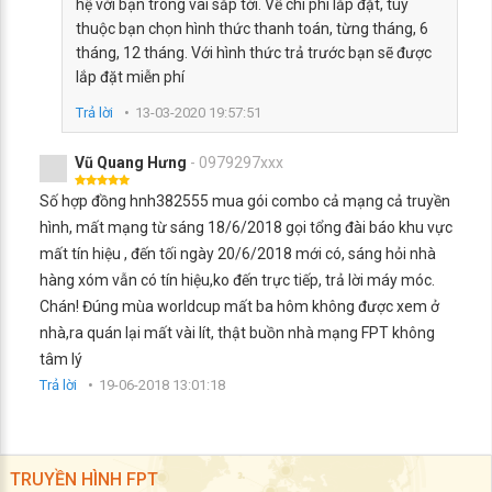
hệ với bạn trong vài sắp tới. Về chi phí lắp đặt, tùy
thuộc bạn chọn hình thức thanh toán, từng tháng, 6
tháng, 12 tháng. Với hình thức trả trước bạn sẽ được
lắp đặt miễn phí
Trả lời
13-03-2020 19:57:51
Vũ Quang Hưng
- 0979297xxx
Số hợp đồng hnh382555 mua gói combo cả mạng cả truyền
hình, mất mạng từ sáng 18/6/2018 gọi tổng đài báo khu vực
mất tín hiệu , đến tối ngày 20/6/2018 mới có, sáng hỏi nhà
hàng xóm vẫn có tín hiệu,ko đến trực tiếp, trả lời máy móc.
Chán! Đúng mùa worldcup mất ba hôm không được xem ở
nhà,ra quán lại mất vài lít, thật buồn nhà mạng FPT không
tâm lý
Trả lời
19-06-2018 13:01:18
TRUYỀN HÌNH FPT