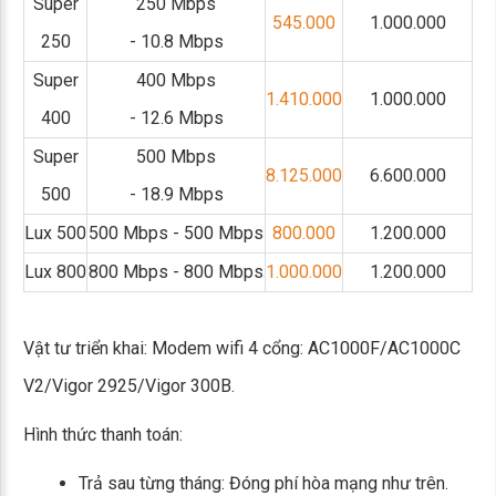
Super
250 Mbps
545.000
1.000.000
250
- 10.8 Mbps
Super
400 Mbps
1.410.000
1.000.000
400
- 12.6 Mbps
Super
500 Mbps
8.125.000
6.600.000
500
- 18.9 Mbps
Lux 500
500 Mbps - 500 Mbps
800.000
1.200.000
Lux 800
800 Mbps - 800 Mbps
1.000.000
1.200.000
Vật tư triển khai: Modem wifi 4 cổng: AC1000F/AC1000C
V2/Vigor 2925/Vigor 300B.
Hình thức thanh toán:
Trả sau từng tháng: Đóng phí hòa mạng như trên.