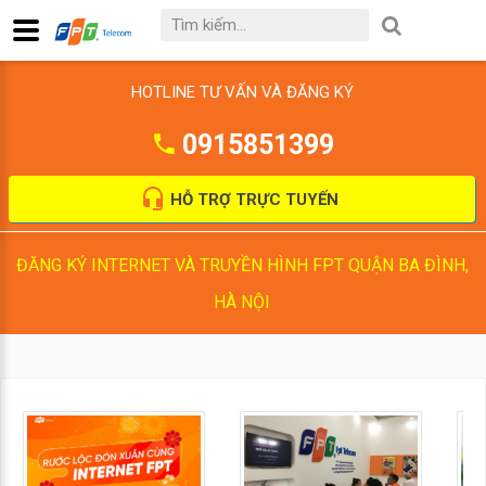
HOTLINE TƯ VẤN VÀ ĐĂNG KÝ
0915851399
HỖ TRỢ TRỰC TUYẾN
ĐĂNG KÝ INTERNET VÀ TRUYỀN HÌNH FPT QUẬN BA ĐÌNH,
HÀ NỘI