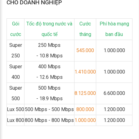
CHO DOANH NGHIỆP
Gói
Tốc độ trong nước và
Cước
Phí hòa mạng
cước
quốc tế
tháng
ban đầu
Super
250 Mbps
545.000
1.000.000
250
- 10.8 Mbps
Super
400 Mbps
1.410.000
1.000.000
400
- 12.6 Mbps
Super
500 Mbps
8.125.000
6.600.000
500
- 18.9 Mbps
Lux 500
500 Mbps - 500 Mbps
800.000
1.200.000
Lux 800
800 Mbps - 800 Mbps
1.000.000
1.200.000