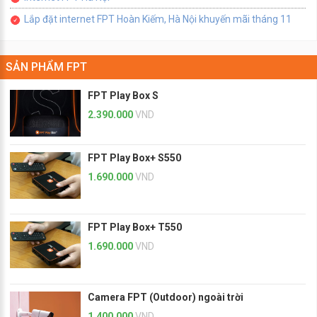
Lắp đặt internet FPT Hoàn Kiếm, Hà Nội khuyến mãi tháng 11
SẢN PHẨM FPT
FPT Play Box S
2.390.000
VND
FPT Play Box+ S550
1.690.000
VND
FPT Play Box+ T550
1.690.000
VND
Camera FPT (Outdoor) ngoài trời
1.400.000
VND