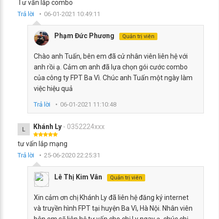
Tư vấn lắp combo
Trả lời
06-01-2021 10:49:11
Phạm Đức Phương
Quản trị viên
Chào anh Tuấn, bên em đã cử nhân viên liên hệ với
anh rồi ạ. Cảm ơn anh đã lựa chọn gói cước combo
của công ty FPT Ba Vì. Chúc anh Tuấn một ngày làm
việc hiệu quả
Trả lời
06-01-2021 11:10:48
Khánh Ly
- 0352224xxx
L
tư vấn lắp mạng
Trả lời
25-06-2020 22:25:31
Lê Thị Kim Vân
Quản trị viên
Xin cảm ơn chị Khánh Ly đã liên hệ đăng ký internet
và truyền hình FPT tại huyện Ba Vì, Hà Nội. Nhân viên
bên em sẽ liên hệ tư vấn cho chị Ly ngay ạ, chúc chị