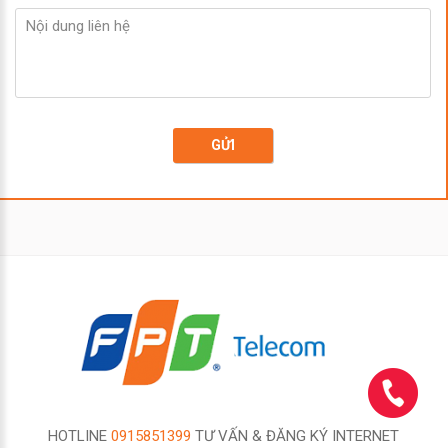
GỬI
HOTLINE
0915851399
TƯ VẤN & ĐĂNG KÝ INTERNET