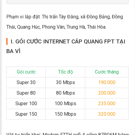
Phạm vi lắp đặt: Thị trấn Tây Đằng, xã Đồng Bảng, Đồng
Thái, Quang Húc, Phong Vân, Trung Hà, Thái Hòa.
I. GÓI CƯỚC INTERNET CÁP QUANG FPT TẠI
BA VÌ
Gói cước
Tốc độ
Cước tháng
Super 30
30 Mbps
190.000
Super 80
80 Mbps
200.000
Super 100
100 Mbps
235.000
Super 150
150 Mbps
320.000
Vật tư triển khai: Modem FTTH wifi 4 cổng 87RG6M băng