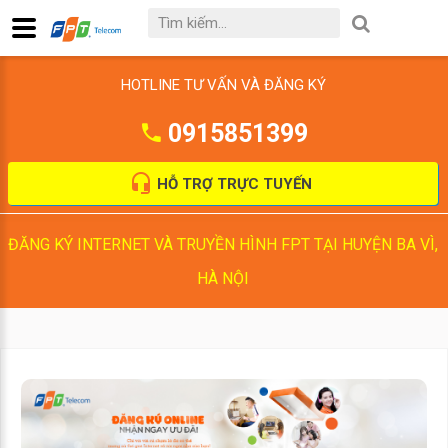
HOTLINE TƯ VẤN VÀ ĐĂNG KÝ
0915851399
HỖ TRỢ TRỰC TUYẾN
ĐĂNG KÝ INTERNET VÀ TRUYỀN HÌNH FPT TẠI HUYỆN BA VÌ,
HÀ NỘI