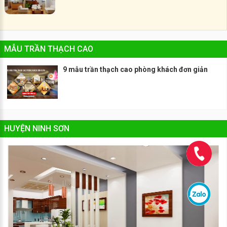
MẪU TRẦN THẠCH CAO
9 mẫu trần thạch cao phòng khách đơn giản
HUYỆN NINH SƠN