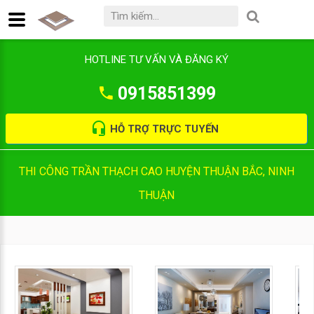
HOTLINE TƯ VẤN VÀ ĐĂNG KÝ
0915851399
HỖ TRỢ TRỰC TUYẾN
THI CÔNG TRẦN THẠCH CAO HUYỆN THUẬN BẮC, NINH
THUẬN