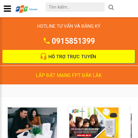
HOTLINE TƯ VẤN VÀ ĐĂNG KÝ
0915851399
HỖ TRỢ TRỰC TUYẾN
LẮP ĐẶT MẠNG FPT ĐĂK LĂK