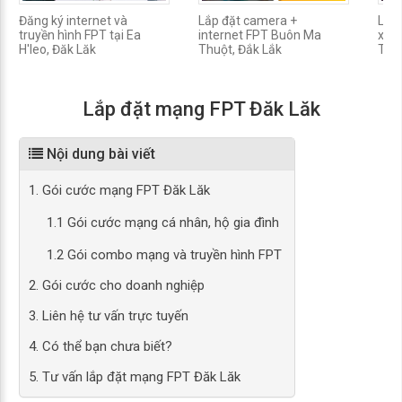
Đăng ký internet và
Lắp đặt camera +
Lắp
truyền hình FPT tại Ea
internet FPT Buôn Ma
xã 
H'leo, Đăk Lăk
Thuột, Đắk Lắk
Thuộ
Lắp đặt mạng FPT Đăk Lăk
Nội dung bài viết
1. Gói cước mạng FPT Đăk Lăk
1.1 Gói cước mạng cá nhân, hộ gia đình
1.2 Gói combo mạng và truyền hình FPT
2. Gói cước cho doanh nghiệp
3. Liên hệ tư vấn trực tuyến
4. Có thể bạn chưa biết?
5. Tư vấn lắp đặt mạng FPT Đăk Lăk