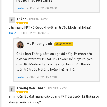
hệ theo mẫu bên cạnh ạ.
Trả lời
11-05-2021 00:49:00
Thắng
- 0989434xxx
T
Lắp mạng FPT có được khuyến mãi đầu Modem không?
Trả lời
08-05-2021 15:45:56
Ms Phương Linh
Quản trị viên
Chào bạn Thắng, cảm ơn bạn đã để lại lời nhắn đến
dịch vụ internet FPT tại Đắk Lawsk. Để được khuyến
mãi đầu Modem bạn có thế chọn hình thức thanh
toán trả trước 6 tháng hoặc 1 năm nhé.
Trả lời
08-05-2021 15:47:38
Trường Văn Thanh
- 0978972xxx
T
em muốn lắp đặt mạng cáp quang FPT trả trước 12 tháng có
khuyến mãi gì không?