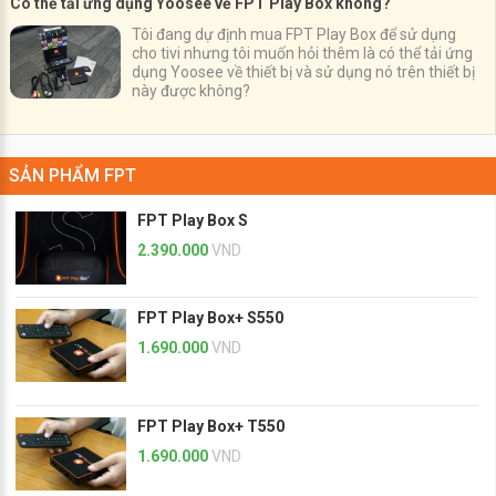
Có thể tải ứng dụng Yoosee về FPT Play Box không?
Tôi đang dự định mua FPT Play Box để sử dụng
cho tivi nhưng tôi muốn hỏi thêm là có thể tải ứng
dụng Yoosee về thiết bị và sử dụng nó trên thiết bị
này được không?
SẢN PHẨM FPT
FPT Play Box S
2.390.000
VND
FPT Play Box+ S550
1.690.000
VND
FPT Play Box+ T550
1.690.000
VND