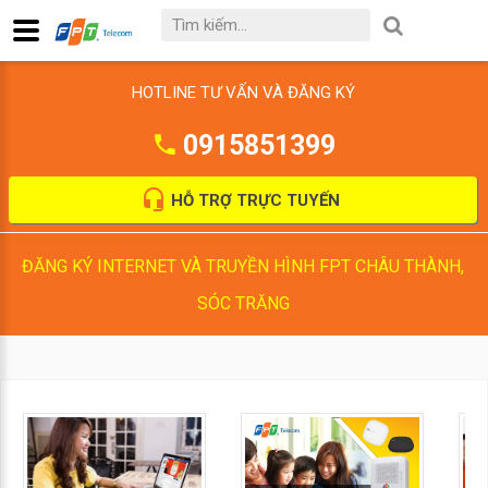
HOTLINE TƯ VẤN VÀ ĐĂNG KÝ
0915851399
HỖ TRỢ TRỰC TUYẾN
ĐĂNG KÝ INTERNET VÀ TRUYỀN HÌNH FPT CHÂU THÀNH,
SÓC TRĂNG