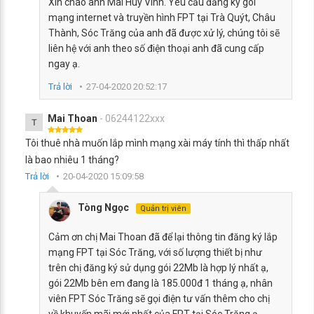
Xin chào anh Mai Huy Vinh. Yêu cầu đăng ký gói
mạng internet và truyền hình FPT tại Trà Quýt, Châu
Thành, Sóc Trăng của anh đã được xử lý, chúng tôi sẽ
liên hệ với anh theo số điện thoại anh đã cung cấp
ngay ạ.
Trả lời
27-04-2020 20:52:17
Mai Thoan
- 06244122xxx
T
Tôi thuê nhà muốn lắp mình mạng xài máy tính thì thấp nhất
là bao nhiêu 1 tháng?
Trả lời
20-04-2020 15:09:58
Tòng Ngọc
Quản trị viên
Cảm ơn chị Mai Thoan đã để lại thông tin đăng ký lắp
mạng FPT tại Sóc Trăng, với số lượng thiết bị như
trên chị đăng ký sử dụng gói 22Mb là hợp lý nhất ạ,
gói 22Mb bên em đang là 185.000đ 1 tháng ạ, nhân
viên FPT Sóc Trăng sẽ gọi điện tư vấn thêm cho chị