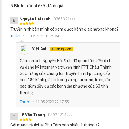
5
Bình luận
4.6
/5 đánh giá
Nguyễn Hải Định
- 0265321xxx
Đ
Truyền hình bên mình có xem được kênh địa phương không?
Trả lời
11-05-2020 10:29:54
Việt Anh
Quản trị viên
Cám ơn anh Nguyễn Hải Định đã quan tâm đến dịch
vụ đăng ký internet và truyền hình FPT Châu Thành,
Sóc Trăng của chúng tôi. Truyền hình Fpt cung cấp
hơn 180 kênh giải trí trong và ngoài nước, trong đó
bao gồm đầy đủ các kênh địa phương của 63 tỉnh
thành ạ.
Trả lời
11-05-2020 22:17:55
Lê Vân Trang
- 08922214xxx
T
Gói mạng cả tivi lại Phú Tâm bao nhiêu 1 tháng ạ?