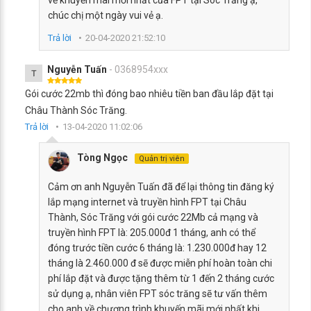
về khuyến mãi mới nhất của FPT tại Sóc Trăng ạ,
chúc chị một ngày vui vẻ ạ.
Trả lời
20-04-2020 21:52:10
Nguyễn Tuấn
- 0368954xxx
T
Gói cước 22mb thì đóng bao nhiêu tiền ban đầu lắp đặt tại
Châu Thành Sóc Trăng.
Trả lời
13-04-2020 11:02:06
Tòng Ngọc
Quản trị viên
Cảm ơn anh Nguyễn Tuấn đã để lại thông tin đăng ký
lắp mạng internet và truyền hình FPT tại Châu
Thành, Sóc Trăng với gói cước 22Mb cả mạng và
truyền hình FPT là: 205.000đ 1 tháng, anh có thể
đóng trước tiền cước 6 tháng là: 1.230.000đ hay 12
tháng là 2.460.000 đ sẽ được miễn phí hoàn toàn chi
phí lắp đặt và được tặng thêm từ 1 đến 2 tháng cước
sử dụng ạ, nhân viên FPT sóc trăng sẽ tư vấn thêm
cho anh về chương trình khuyến mãi mới nhất khi