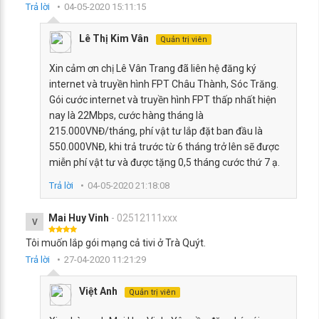
Trả lời
04-05-2020 15:11:15
Lê Thị Kim Vân
Quản trị viên
Xin cảm ơn chị Lê Vân Trang đã liên hệ đăng ký
internet và truyền hình FPT Châu Thành, Sóc Trăng.
Gói cước internet và truyền hình FPT thấp nhất hiện
nay là 22Mbps, cước hàng tháng là
215.000VNĐ/tháng, phí vật tư lắp đặt ban đầu là
550.000VNĐ, khi trả trước từ 6 tháng trở lên sẽ được
miễn phí vật tư và được tặng 0,5 tháng cước thứ 7 ạ.
Trả lời
04-05-2020 21:18:08
Mai Huy Vinh
- 02512111xxx
V
Tôi muốn lắp gói mạng cả tivi ở Trà Quýt.
Trả lời
27-04-2020 11:21:29
Việt Anh
Quản trị viên