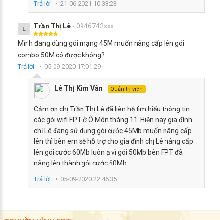
Trả lời
21-06-2021 10:33:23
Trần Thị Lê
- 0946742xxx
L
Mình đang dùng gói mạng 45M muốn nâng cấp lên gói
combo 50M có được không?
Trả lời
05-09-2020 17:01:29
Lê Thị Kim Vân
Quản trị viên
Cảm ơn chị Trần Thị Lê đã liên hệ tìm hiểu thông tin
các gói wifi FPT ở Ô Môn tháng 11. Hiện nay gia đình
chị Lê đang sử dụng gói cước 45Mb muốn nâng cấp
lên thì bên em sẽ hỗ trợ cho gia đình chị Lê nâng cấp
lên gói cước 60Mb luôn ạ vì gói 50Mb bên FPT đã
nâng lên thành gói cước 60Mb.
Trả lời
05-09-2020 22:46:35