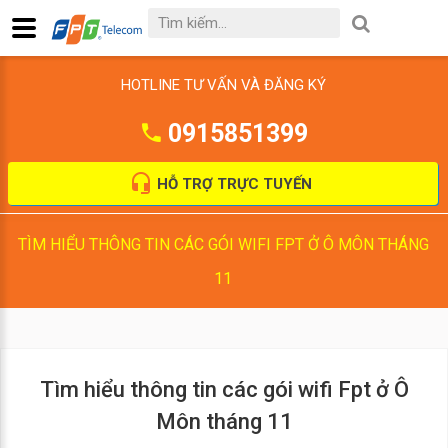
HOTLINE TƯ VẤN VÀ ĐĂNG KÝ
0915851399
HỖ TRỢ TRỰC TUYẾN
TÌM HIỂU THÔNG TIN CÁC GÓI WIFI FPT Ở Ô MÔN THÁNG
11
Tìm hiểu thông tin các gói wifi Fpt ở Ô
Môn tháng 11