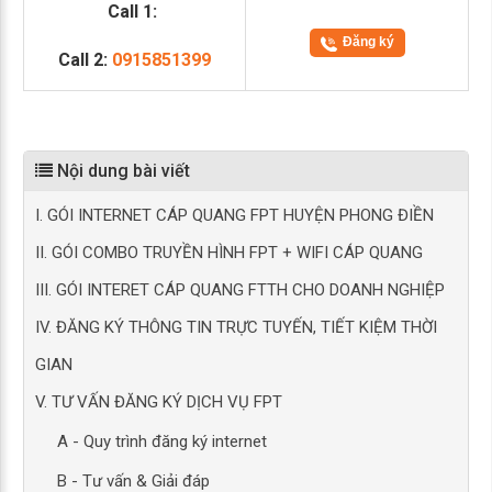
Call 1:
Đăng ký
Call 2:
0915851399
Nội dung bài viết
I. GÓI INTERNET CÁP QUANG FPT HUYỆN PHONG ĐIỀN
II. GÓI COMBO TRUYỀN HÌNH FPT + WIFI CÁP QUANG
III. GÓI INTERET CÁP QUANG FTTH CHO DOANH NGHIỆP
IV. ĐĂNG KÝ THÔNG TIN TRỰC TUYẾN, TIẾT KIỆM THỜI
GIAN
V. TƯ VẤN ĐĂNG KÝ DỊCH VỤ FPT
A - Quy trình đăng ký internet
B - Tư vấn & Giải đáp