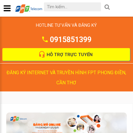
HOTLINE TƯ VẤN VÀ ĐĂNG KÝ
0915851399
HỖ TRỢ TRỰC TUYẾN
ĐĂNG KÝ INTERNET VÀ TRUYỀN HÌNH FPT PHONG ĐIỀN,
CẦN THƠ