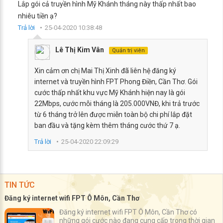
Lắp gói cả truyền hình Mỹ Khánh tháng này thấp nhất bao
nhiêu tiền ạ?
Trả lời
25-04-2020 10:38:48
Lê Thị Kim Vân
Quản trị viên
Xin cảm ơn chị Mai Thị Xinh đã liên hệ đăng ký
internet và truyền hình FPT Phong Điền, Cần Thơ. Gói
cước thấp nhất khu vực Mỹ Khánh hiện nay là gói
22Mbps, cước mỗi tháng là 205.000VNĐ, khi trả trước
từ 6 tháng trở lên được miễn toàn bộ chi phí lắp đặt
ban đầu và tặng kèm thêm tháng cước thứ 7 ạ.
Trả lời
25-04-2020 22:09:29
TIN TỨC
Đăng ký internet wifi FPT Ô Môn, Cần Thơ
Đăng ký internet wifi FPT Ô Môn, Cần Thơ có
những gói cước nào đang cung cấp trong thời gian