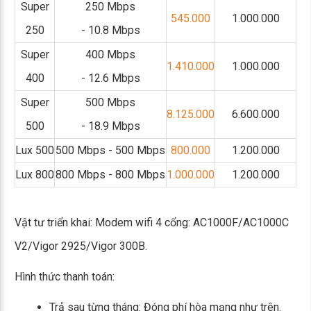
Super
250 Mbps
545.000
1.000.000
250
- 10.8 Mbps
Super
400 Mbps
1.410.000
1.000.000
400
- 12.6 Mbps
Super
500 Mbps
8.125.000
6.600.000
500
- 18.9 Mbps
Lux 500
500 Mbps - 500 Mbps
800.000
1.200.000
Lux 800
800 Mbps - 800 Mbps
1.000.000
1.200.000
Vật tư triển khai: Modem wifi 4 cổng: AC1000F/AC1000C
V2/Vigor 2925/Vigor 300B.
Hình thức thanh toán:
Trả sau từng tháng: Đóng phí hòa mạng như trên.