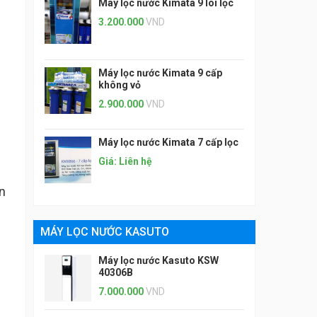
Máy lọc nước Kimata 9 lõi lọc
3.200.000
VND
Máy lọc nước Kimata 9 cấp
không vỏ
2.900.000
VND
Máy lọc nước Kimata 7 cấp lọc
Giá: Liên hệ
ện
MÁY LỌC NƯỚC KASUTO
Máy lọc nước Kasuto KSW
40306B
7.000.000
VND