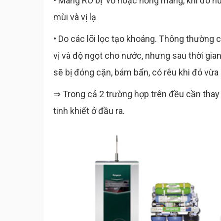
• Màng RO bị vỡ hoặc hỏng màng, khi đó n
mùi và vị lạ
• Do các lõi lọc tạo khoáng. Thông thường 
vị và độ ngọt cho nước, nhưng sau thời gian
sẽ bị đóng cặn, bám bẩn, có rêu khi đó vừ
⇒ Trong cả 2 trường hợp trên đều cần thay
tinh khiết ở đầu ra.