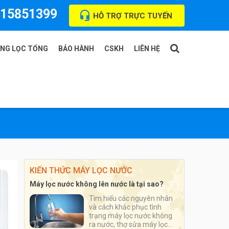
15851399
HỖ TRỢ TRỰC TUYẾN
ỐNG LỌC TỔNG
BẢO HÀNH
CSKH
LIÊN HỆ
fi
Sửa chữa
uto
Thay lõi lọc
KIẾN THỨC MÁY LỌC NƯỚC
ata
Máy lọc nước không lên nước là tại sao?
garoo
Tìm hiểu các nguyên nhân
và cách khắc phục tình
trạng máy lọc nước không
ra nước, thợ sửa máy lọc