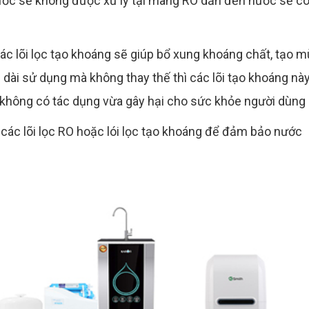
ước sẽ không được xử lý tại màng RO dẫn đến nước sẽ c
các lõi lọc tạo khoáng sẽ giúp bổ xung khoáng chất, tạo m
 dài sử dụng mà không thay thế thì các lõi tạo khoáng nà
a không có tác dụng vừa gây hại cho sức khỏe người dùng
 các lõi lọc RO hoặc lói lọc tạo khoáng để đảm bảo nước