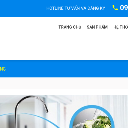
09
HOTLINE TƯ VẤN VÀ ĐĂNG KÝ
TRANG CHỦ
SẢN PHẨM
HỆ TH
ÒNG
Máy lọc nước Karo
Máy lọc nước Kas
Máy lọc nước Kim
Máy lọc nước Kan