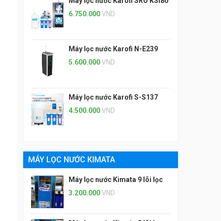
Máy lọc nước Karofi SRO KSI80
6.750.000
VND
Máy lọc nước Karofi N-E239
5.600.000
VND
Máy lọc nước Karofi S-S137
4.500.000
VND
MÁY LỌC NƯỚC KIMATA
Máy lọc nước Kimata 9 lõi lọc
3.200.000
VND