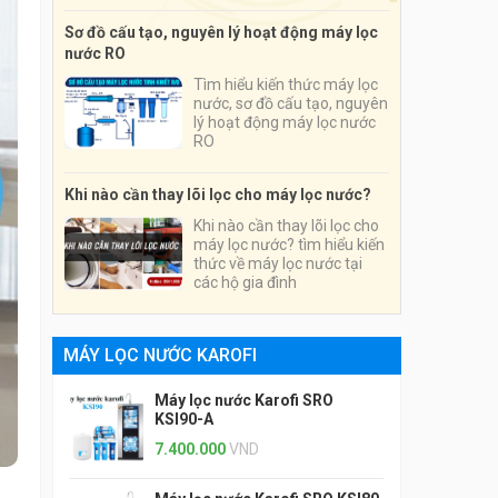
nước uy tín dành cho hộ gia
đình, trường học và các
Sơ đồ cấu tạo, nguyên lý hoạt động máy lọc
doanh nghiệp
nước RO
Tìm hiểu kiến thức máy lọc
nước, sơ đồ cấu tạo, nguyên
lý hoạt động máy lọc nước
RO
Khi nào cần thay lõi lọc cho máy lọc nước?
Khi nào cần thay lõi lọc cho
máy lọc nước? tìm hiểu kiến
thức về máy lọc nước tại
các hộ gia đình
MÁY LỌC NƯỚC KAROFI
Máy lọc nước Karofi SRO
KSI90-A
7.400.000
VND