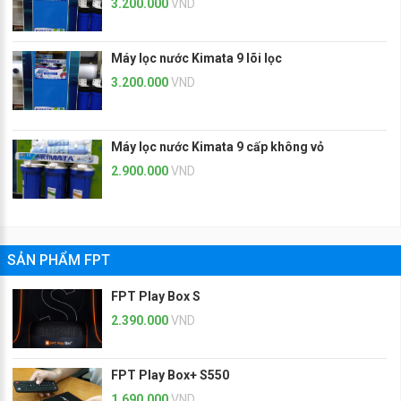
3.200.000
VND
Máy lọc nước Kimata 9 lõi lọc
3.200.000
VND
Máy lọc nước Kimata 9 cấp không vỏ
2.900.000
VND
SẢN PHẨM FPT
FPT Play Box S
2.390.000
VND
FPT Play Box+ S550
1.690.000
VND