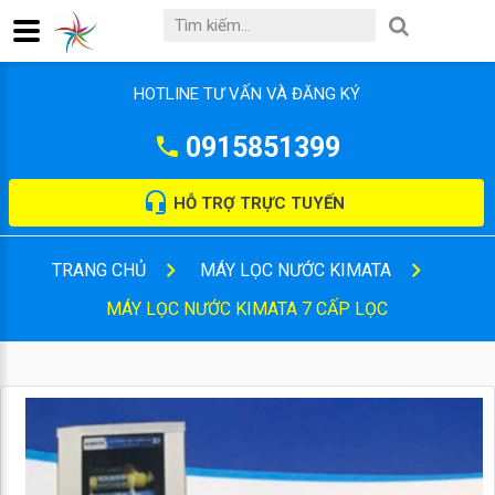
HOTLINE TƯ VẤN VÀ ĐĂNG KÝ
0915851399
HỖ TRỢ TRỰC TUYẾN
TRANG CHỦ
MÁY LỌC NƯỚC KIMATA
MÁY LỌC NƯỚC KIMATA 7 CẤP LỌC