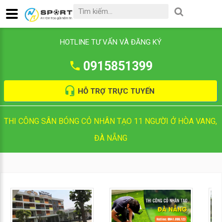
HOTLINE TƯ VẤN VÀ ĐĂNG KÝ
0915851399
HỖ TRỢ TRỰC TUYẾN
THI CÔNG SÂN BÓNG CỎ NHÂN TẠO 11 NGƯỜI Ở HÒA VANG,
ĐÀ NẴNG