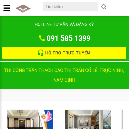
HOTLINE TƯ VẤN VÀ ĐĂNG KÝ
091 585 1399
HỖ TRỢ TRỰC TUYẾN
THI CÔNG TRẦN THẠCH CAO THỊ TRẤN CỔ LỄ, TRỰC NINH,
NAM ĐỊNH