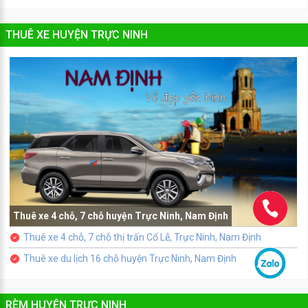
THUÊ XE HUYỆN TRỰC NINH
Thuê xe 4 chỗ, 7 chỗ huyện Trực Ninh, Nam Định
Thuê xe 4 chỗ, 7 chỗ thị trấn Cổ Lễ, Trực Ninh, Nam Định
Thuê xe du lịch 16 chỗ huyện Trực Ninh, Nam Định
RÈM HUYỆN TRỰC NINH