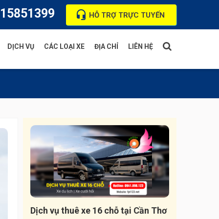
15851399
HỖ TRỢ TRỰC TUYẾN
DỊCH VỤ
CÁC LOẠI XE
ĐỊA CHỈ
LIÊN HỆ
Thuê xe cưới hỏi
Xe 4 chỗ
Thuê xe du lịch
Xe 7 chỗ
Thuê xe ra sân bay
Xe 16 chỗ
Xe 29 chỗ
Xe 35 chỗ
Xe 45 chỗ
Dịch vụ thuê xe 16 chỗ tại Cần Thơ