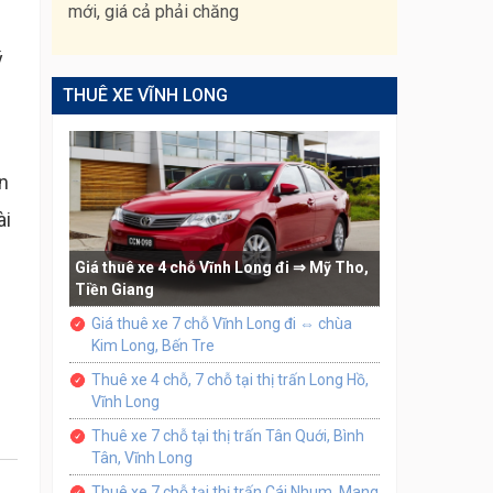
mới, giá cả phải chăng
ý
THUÊ XE VĨNH LONG
ến
ài
Giá thuê xe 4 chỗ Vĩnh Long đi ⇒ Mỹ Tho,
Tiền Giang
Giá thuê xe 7 chỗ Vĩnh Long đi ⇔ chùa
Kim Long, Bến Tre
Thuê xe 4 chỗ, 7 chỗ tại thị trấn Long Hồ,
Vĩnh Long
Thuê xe 7 chỗ tại thị trấn Tân Quới, Bình
Tân, Vĩnh Long
Thuê xe 7 chỗ tại thị trấn Cái Nhum, Mang