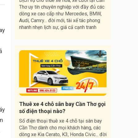
Dịch vụ cho thuê xe hoa, xe cưới tại Cần
Thơ uy tín chuyên nghiệp với đầy đủ các
dòng xe cao cấp như Mercedes, BMW,
Audi, Camry... đời mới, tài xế tác phong
nhanh nhẹn lịch sự, giá cả cạnh tranh
hay
ả
Thuê xe 4 chỗ sân bay Cần Thơ gọi
máy
số điện thoại nào?
em
Số điện thoại thuê xe 4 chỗ tại sân bay
Cần Thơ dành cho mọi khách hàng, các
a
dòng xe Kia Cerato, K3, Honda Civic... đời