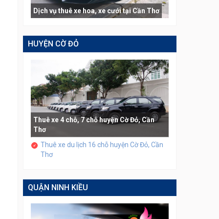
Dịch vụ thuê xe hoa, xe cưới tại Cần Thơ
HUYỆN CỜ ĐỎ
Thuê xe 4 chỗ, 7 chỗ huyện Cờ Đỏ, Cần
Thơ
Thuê xe du lịch 16 chỗ huyện Cờ Đỏ, Cần
Thơ
QUẬN NINH KIỀU