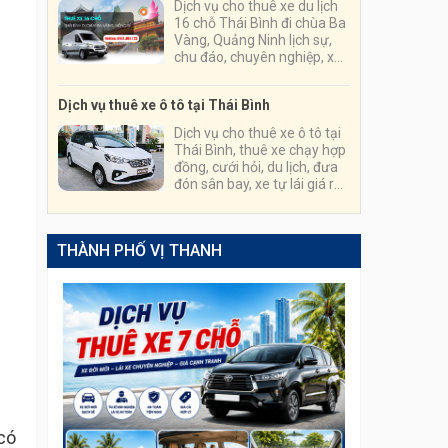
Dịch vụ cho thuê xe du lịch
16 chỗ Thái Bình đi chùa Ba
Vàng, Quảng Ninh lịch sự,
chu đáo, chuyên nghiệp, xe
chất lượng cao chạy êm,
đảm bảo không say xe
Dịch vụ thuê xe ô tô tại Thái Bình
Dịch vụ cho thuê xe ô tô tại
Thái Bình, thuê xe chạy hợp
đồng, cưới hỏi, du lịch, đưa
đón sân bay, xe tự lái giá rẻ
nhất; tài xế vui tính, am hiểu
luật, lái cẩn thận, thủ tục
thuê xe nhanh gọn, đơn
THÀNH PHỐ VỊ THANH
giản.
có