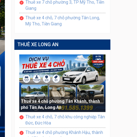
Thuê xe 7 chỗ phường 3, TP Mỹ Tho, Tiền
Giang
Thuê xe 4 chỗ, 7 chỗ phường Tân Long,
Mỹ Tho, Tiền Giang
THUÊ XE LONG AN
Thuê xe 4 chỗ phường Tân Khánh, thành
phố Tân An, Long An
Thuê xe 4 chỗ, 7 chỗ khu công nghiệp Tân
Đức, Đức Hòa
Thuê xe 4 chỗ phường Khánh Hậu, thành