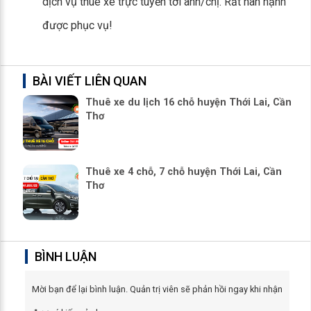
dịch vụ thuê xe trực tuyến tới anh/chị. Rất hân hạnh
được phục vụ!
BÀI VIẾT LIÊN QUAN
Thuê xe du lịch 16 chỗ huyện Thới Lai, Cần
Thơ
Thuê xe 4 chỗ, 7 chỗ huyện Thới Lai, Cần
Thơ
BÌNH LUẬN
Mời bạn để lại bình luận. Quản trị viên sẽ phản hồi ngay khi nhận