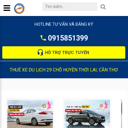
HOTLINE TƯ VẤN VÀ ĐĂNG KÝ
0915851399
HỖ TRỢ TRỰC TUYẾN
THUÊ XE DU LỊCH 29 CHỖ HUYỆN THỚI LAI, CẦN THƠ