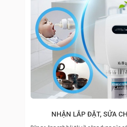
NHẬN LẮP ĐẶT, SỬA C