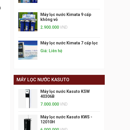
n
Máy lọc nước Kimata 9 cấp
không vỏ
2.900.000
VND
Máy lọc nước Kimata 7 cấp lọc
Giá: Liên hệ
MÁY LỌC NƯỚC KASUTO
Máy lọc nước Kasuto KSW
40306B
7.000.000
VND
Máy lọc nước Kasuto KWS -
12010H
6.000.000
VND