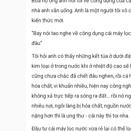
Bữa nọ ông anh hỏi tôi về công dụng của cá
nhà anh vẫn uống. Anh là một người tôi vô 
kiến thức mới.
"Bay nói tao nghe về công dụng cái máy lọ
đâu"
Tôi hỏi anh có thấy những kết tủa ở dưới đ
kim loại ở trong nước khi ở nhiệt độ cao sẽ 
cũng chưa chắc đã chết đâu nghen, rồi cá 
hóa chất, vi khuẩn nhiều, hiện nay công n
không xả trực tiếp ra sông ra đất... rồi nó
nhiêu nơi, ngôi làng bị hóa chất, nguồn nướ
nặng hơn thì là ung thư - cái này thì toi nha.
Đầu tư cái máy lọc nước vừa rẻ lại có thể 