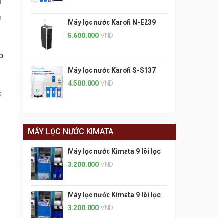
i
c
Máy lọc nước Karofi N-E239
5.600.000
VND
o
Máy lọc nước Karofi S-S137
4.500.000
VND
c
MÁY LỌC NƯỚC KIMATA
Máy lọc nước Kimata 9 lõi lọc
3.200.000
VND
Máy lọc nước Kimata 9 lõi lọc
3.200.000
VND