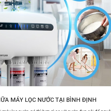
HỮA MÁY LỌC NƯỚC TẠI BÌNH ĐỊNH