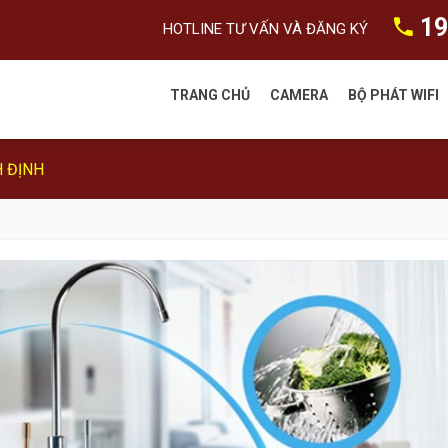
19
HOTLINE TƯ VẤN VÀ ĐĂNG KÝ
TRANG CHỦ
CAMERA
BỘ PHÁT WIFI
H ĐỊNH
Camera FPT
Camera Dahua
Camera HIKvision