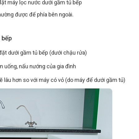
đặt máy lọc nước dưới gầm tủ bếp
hường được để phía bên ngoài.
ủ bếp
 đặt dưới gầm tủ bếp (dưới chậu rửa)
 ăn uống, nấu nướng của gia đình
 sẽ lâu hơn so với máy có vỏ (do máy để dưới gầm tủ)