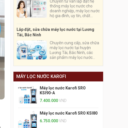
Chuyên tư vấn lắp đặt hệ
thống máy lọc nước cho
doanh nghiệp, máy lọc nước
hộ gia đình, uy tín, chất
lượng, giá cả cạnh tranh tại
Hải Dương
Lắp đặt, sửa chữa máy lọc nước tại Lương
Tài, Bắc Ninh
Chuyên cung cấp, sửa chữa
máy lọc nước tại huyện
Lương Tài, Bắc Ninh, các
sản phẩm máy lọc nước
Karofi, Kangaroo chính
hãng, đội ngũ thợ lành nghề,
chuyên nghiệp
MÁY LỌC NƯỚC KAROFI
Máy lọc nước Karofi SRO
KSI90-A
7.400.000
VND
Máy lọc nước Karofi SRO KSI80
6.750.000
VND