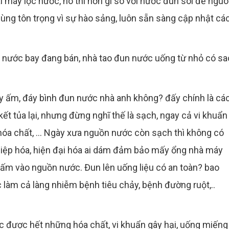
i máy lọc nước, nó thì hơn gì so với nước đun sôi để nguô
cùng tôn trọng vì sự hào sảng, luôn sẵn sàng cập nhật cá
c nước bay đang bán, nhà tao đun nước uống từ nhỏ có sa
áy ấm, đáy bình đun nước nhà anh không? đấy chính là cá
kết tủa lại, nhưng đừng nghĩ thế là sạch, ngay cả vi khuẩn
hóa chất, ... Ngày xưa nguồn nước còn sạch thì không có
ghiệp hóa, hiện đại hóa ai dám đảm bảo mấy ổng nhà máy
 ngấm vào nguồn nước. Đun lên uống liệu có an toàn? bao
c làm cả làng nhiễm bệnh tiêu chảy, bệnh đường ruột,..
lọc được hết những hóa chất, vi khuẩn gây hại, uống miếng