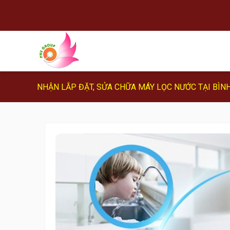
NHẬN LẮP ĐẶT, SỬA CHỮA MÁY LỌC NƯỚC TẠI BÌN