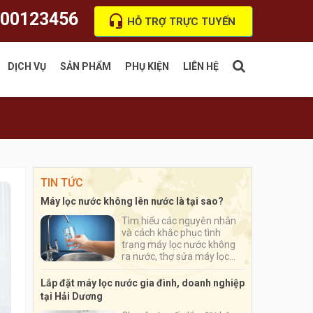
00123456
HỖ TRỢ TRỰC TUYẾN
DỊCH VỤ
SẢN PHẨM
PHỤ KIỆN
LIÊN HỆ
Truyền hình FPT
Chuột
Bàn phím
TIN TỨC
Ổ cứng
Máy lọc nước không lên nước là tại sao?
Dây mạng Lan
Tìm hiểu các nguyên nhân
và cách khắc phục tình
trạng máy lọc nước không
ra nước, thợ sửa máy lọc
nước uy tín dành cho hộ gia
đình, trường học và các
Lắp đặt máy lọc nước gia đình, doanh nghiệp
doanh nghiệp
tại Hải Dương