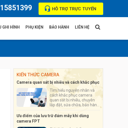
15851399
HỖ TRỢ TRỰC TUYẾN
 GHI HÌNH
PHỤ KIỆN
BẢO HÀNH
LIÊN HỆ
T
Thẻ nhớ
ua
Ổ cứng
KIẾN THỨC CAMERA
ision
Hộp kỹ thuật camera
Camera quan sát bị nhiễu và cách khắc phục
ndy
Đầu nối tín hiệu jack BNC
Tìm hiểu nguyên nhân và
cách khắc phục camera
i
quan sát bị nhiễu, chuyên
lắp đặt, sửa chữa, bảo hành
camera quan sát cho cá
nhân, hộ gia đình, cửa hàng,
Ưu điểm của lưu trữ đám mây khi dùng
doanh nghiệp
camera FPT