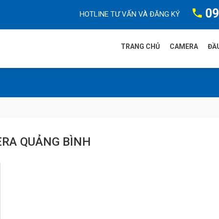
09
HOTLINE TƯ VẤN VÀ ĐĂNG KÝ
TRANG CHỦ
CAMERA
ĐẦU
Camera FP
Camera Dah
Camera HIKv
RA QUẢNG BÌNH
Camera Tia
Camera WiF