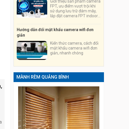
Giới thiệu sản phẩm camera
FPT, ưu điểm vượt trội khi
sử dụng lưu trữ đám mây,
lắp đặt camera FPT indoor,
outdoor, chuyên nghiệp,
nhanh chóng, tiện lợi
Hướng dẫn đổi mật khẩu camera wifi đơn
giản
Kiến thức camera, cách đổi
mật khẩu camera wifi đơn
giản, nhanh chóng
MÀNH RÈM QUẢNG BÌNH
,
a
á