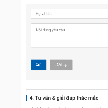
GỬI
LÀM LẠI
4. Tư vấn & giải đáp thắc mắc