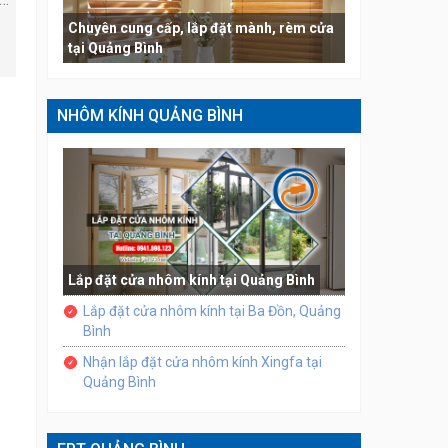
Chuyên cung cấp, lắp đặt mành, rèm cửa
tại Quảng Bình
NHÔM KÍNH QUẢNG BÌNH
Lắp đặt cửa nhôm kính tại Quảng Bình
Lắp đặt cửa nhôm kính tại Ba Đồn, Quảng
Bình
Nhận lắp đặt cửa nhôm kính Xingfa tại
Quảng Bình