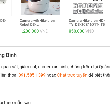
 DS-
Camera wifi Hikvision
Camera Hikvision HD-
Robot DS-
TVI DS-2CE16D1T-IT5
2CV2Q01EFD-IW
1.200.000
VND
850.000
VND
ng Bình
quan sát, giám sát, camera an ninh, chống trộm tại Quản
điện thoại
091.585.1399
hoặc
Chat trực tuyến
để biết th
tôi theo mẫu sau: