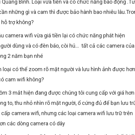
ại Quảng Bình. Loại vừa tiền và có chức năng báo động .Tư
hì cần những gì và cam thì được bảo hành bao nhiêu lâu.Tr
 hỗ trợ không?
u camera wifi vừa giá tiền lại có chức năng phát hiện
gười dùng và có đèn báo, còi hú... tất cả các camera của
òng 2 năm bạn nhé
n loại có thể zoom rõ mặt người và lưu hình ảnh được hơn
 có cam wifi không?
gồm 3 mắt hiện đang được chúng tôi cung cấp với giá hơn
ng to, thu nhỏ nhìn rõ mặt người, ổ cứng đủ để bạn lưu tr
cấp camera wifi, nhưng các loại camera wifi lưu trữ trên
 hơn các dòng camera có dây