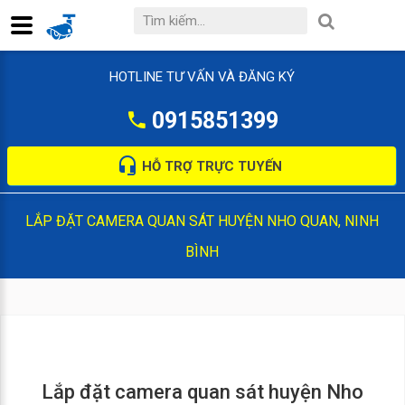
HOTLINE TƯ VẤN VÀ ĐĂNG KÝ
0915851399
HỖ TRỢ TRỰC TUYẾN
LẮP ĐẶT CAMERA QUAN SÁT HUYỆN NHO QUAN, NINH
BÌNH
Lắp đặt camera quan sát huyện Nho