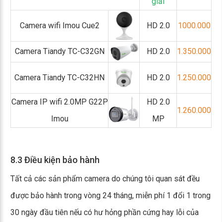
giải
Camera wifi Imou Cue2
HD 2.0
1000.000
Camera Tiandy TC-C32GN
HD 2.0
1.350.000
Camera Tiandy TC-C32HN
HD 2.0
1.250.000
Camera IP wifi 2.0MP G22P
HD 2.0
1.260.000
Imou
MP
8.3 Điều kiện bảo hành
Tất cả các sản phẩm camera do chúng tôi quan sát đều
được bảo hành trong vòng 24 tháng, miễn phí 1 đổi 1 trong
30 ngày đầu tiên nếu có hư hỏng phần cứng hay lỗi của