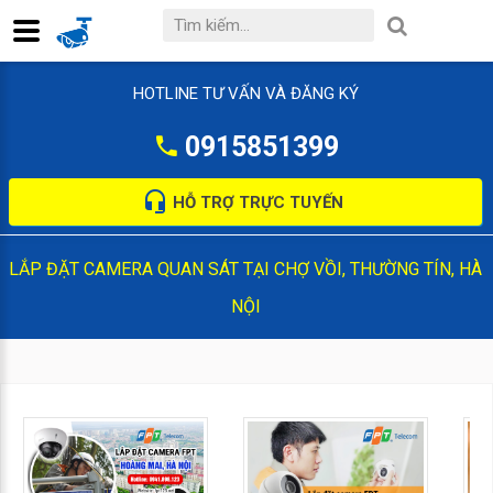
HOTLINE TƯ VẤN VÀ ĐĂNG KÝ
0915851399
HỖ TRỢ TRỰC TUYẾN
LẮP ĐẶT CAMERA QUAN SÁT TẠI CHỢ VỒI, THƯỜNG TÍN, HÀ
NỘI