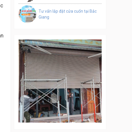
ệc
Tư vấn lắp đặt cửa cuốn tại Bắc
Giang
àn