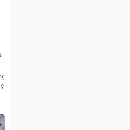
,
ng
ý.