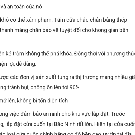
và an toàn của nó
 khó có thể xâm phạm. Tấm cửa chắc chắn bằng thép
 thành màng chắn bảo vệ tuyệt đối cho không gian bên
n kẻ trộm không thể phá khóa. Đồng thời với phương thứ
ện lợi, dễ dàng.
được các đơn vị sản xuất tung ra thị trường mang nhiều gi
ăng tránh bụi, chống ồn lên tới 90%
ở lên, không bị tốn diện tích
rong việc đảm bảo an ninh cho khu vực lắp đặt. Trước
g, lắp đặt cửa cuốn tại Bắc Ninh rất lớn. Hiện tại cửa cuố
ác loại cửa cuốn chính hãng có độ bền cao, uy tín tại địa