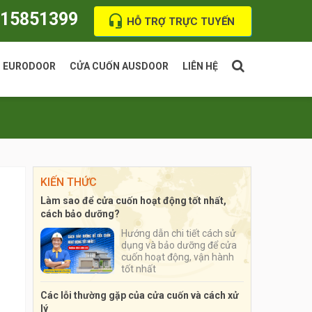
15851399
HỖ TRỢ TRỰC TUYẾN
N EURODOOR
CỬA CUỐN AUSDOOR
LIÊN HỆ
n siêu thoáng Eurodoor
Cửa cuốn xuyên sáng Austdoor
S50i PC
KIẾN THỨC
n tấm liền Eurodoor
Cửa cuốn Austdoor siêu thoáng
Làm sao để cửa cuốn hoạt động tốt nhất,
1
C70
cách bảo dưỡng?
Hướng dẫn chi tiết cách sử
ốn khe thoáng Eurodoor
Cửa cuốn khe thoáng Austdoor
dụng và bảo dưỡng để cửa
cuốn hoạt động, vận hành
A50
tốt nhất
ốn khe thoáng Eurodoor
Cửa cuốn tấm liền Austdoor
Các lỗi thường gặp của cửa cuốn và cách xử
lý
VIP
Series 1