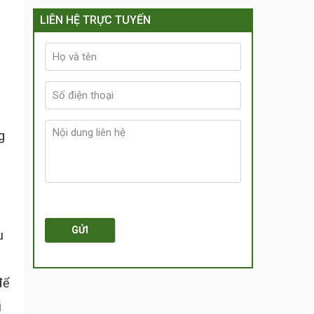
LIÊN HỆ TRỰC TUYẾN
g
GỬI
u
để
i