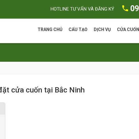
09
HOTLINE TƯ VẤN VÀ ĐĂNG KÝ
TRANG CHỦ
CẤU TẠO
DỊCH VỤ
CỬA CUỐ
Lô cuốn
Cửa cuố
MS Q8
Nan cuốn
Cửa cuố
Motor
 đặt cửa cuốn tại Bắc Ninh
Series 
Cửa cu
A50
Cửa cu
MS HD 