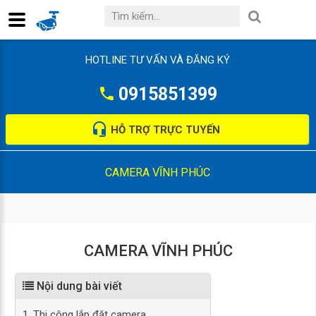
HOTLINE TƯ VẤN VÀ ĐĂNG KÝ
0915851399
HỖ TRỢ TRỰC TUYẾN
CAMERA VĨNH PHÚC
CAMERA VĨNH PHÚC
Nội dung bài viết
1. Thi công lắp đặt camera