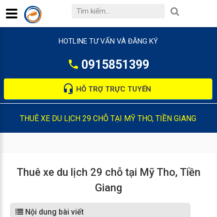
HOTLINE TƯ VẤN VÀ ĐĂNG KÝ
0915851399
HỖ TRỢ TRỰC TUYẾN
THUÊ XE DU LỊCH 29 CHỖ TẠI MỸ THO, TIỀN GIANG
Thuê xe du lịch 29 chỗ tại Mỹ Tho, Tiền
Giang
Nội dung bài viết