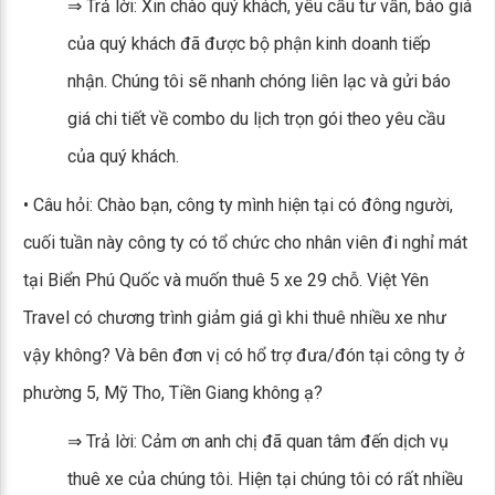
⇒ Trả lời: Xin chào quý khách, yêu cầu tư vấn, báo giá
của quý khách đã được bộ phận kinh doanh tiếp
nhận. Chúng tôi sẽ nhanh chóng liên lạc và gửi báo
giá chi tiết về combo du lịch trọn gói theo yêu cầu
của quý khách.
• Câu hỏi: Chào bạn, công ty mình hiện tại có đông người,
cuối tuần này công ty có tổ chức cho nhân viên đi nghỉ mát
tại Biển Phú Quốc và muốn thuê 5 xe 29 chỗ. Việt Yên
Travel có chương trình giảm giá gì khi thuê nhiều xe như
vậy không? Và bên đơn vị có hổ trợ đưa/đón tại công ty ở
phường 5, Mỹ Tho, Tiền Giang không ạ?
⇒ Trả lời: Cảm ơn anh chị đã quan tâm đến dịch vụ
thuê xe của chúng tôi. Hiện tại chúng tôi có rất nhiều