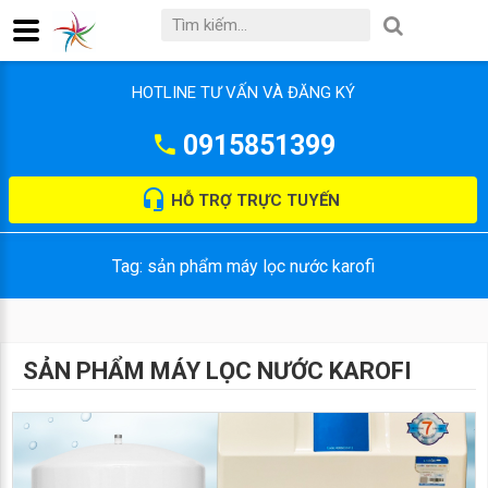
HOTLINE TƯ VẤN VÀ ĐĂNG KÝ
0915851399
HỖ TRỢ TRỰC TUYẾN
Tag: sản phẩm máy lọc nước karofi
SẢN PHẨM MÁY LỌC NƯỚC KAROFI